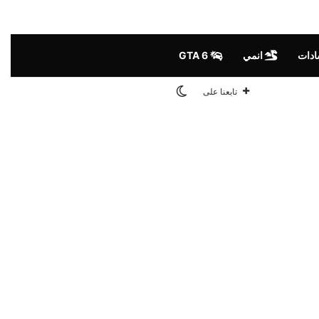
ات
انمي
GTA 6
الوضع المظلم
تابعنا على