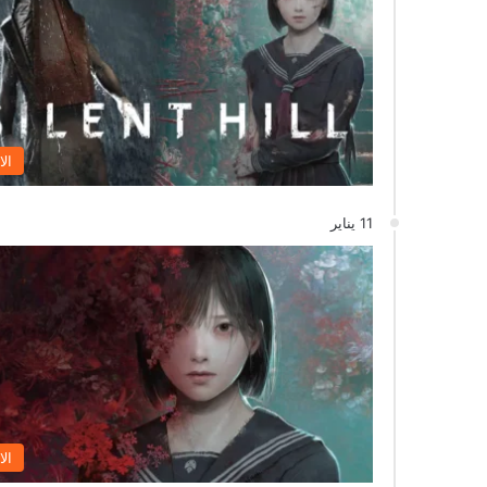
الا
11 يناير
الا