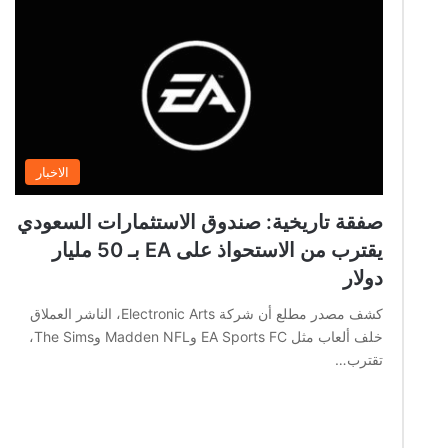
الاخبار
صفقة تاريخية: صندوق الاستثمارات السعودي
يقترب من الاستحواذ على EA بـ 50 مليار
دولار
كشف مصدر مطلع أن شركة Electronic Arts، الناشر العملاق
خلف ألعاب مثل EA Sports FC وMadden NFL وThe Sims،
تقترب…