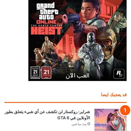
قد يعجبك ايضا
شراير: روكستار لن تكشف عن أي شيء يتعلق بطور
الأونلاين في GTA 6
منذ ساعتين