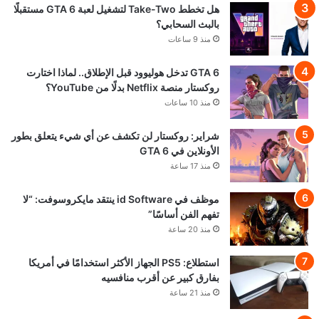
هل تخطط Take-Two لتشغيل لعبة GTA 6 مستقبلًا
بالبث السحابي؟
منذ 9 ساعات
GTA 6 تدخل هوليوود قبل الإطلاق.. لماذا اختارت
روكستار منصة Netflix بدلًا من YouTube؟
منذ 10 ساعات
شراير: روكستار لن تكشف عن أي شيء يتعلق بطور
الأونلاين في GTA 6
منذ 17 ساعة
موظف في id Software ينتقد مايكروسوفت: “لا
تفهم الفن أساسًا”
منذ 20 ساعة
استطلاع: PS5 الجهاز الأكثر استخدامًا في أمريكا
بفارق كبير عن أقرب منافسيه
منذ 21 ساعة