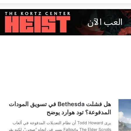
هل فشلت Bethesda في تسويق المودات
المدفوعة؟ تود هوارد يوضح
يرى Todd Howard أن نظام التعديلات المدفوعة في ألعاب
The Elder Scrolls وFallout يسير في اتجاه “صحي”، لكنه يقر