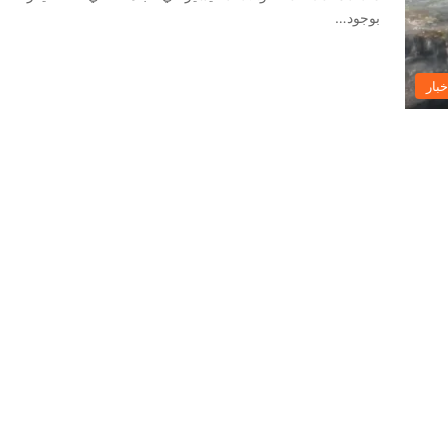
بوجود…
خبار