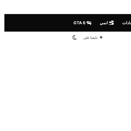
ادات
انمي
GTA 6
الوضع المظلم
تابعنا على