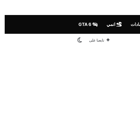
ادات
انمي
GTA 6
الوضع المظلم
تابعنا على