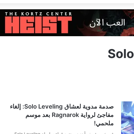
Solo
صدمة مدوية لعشاق Solo Leveling: إلغاء
مفاجئ لرواية Ragnarok بعد موسم
ملحمي!
في خبر مؤسف أحزن مجتمع قراء سلسلة Solo Leveling،