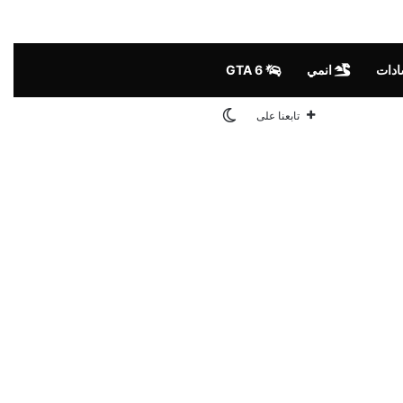
ادات
انمي
GTA 6
الوضع المظلم
تابعنا على