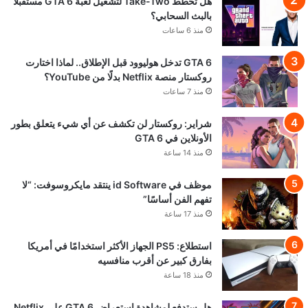
هل تخطط Take-Two لتشغيل لعبة GTA 6 مستقبلًا
بالبث السحابي؟
منذ 6 ساعات
GTA 6 تدخل هوليوود قبل الإطلاق.. لماذا اختارت
روكستار منصة Netflix بدلًا من YouTube؟
منذ 7 ساعات
شراير: روكستار لن تكشف عن أي شيء يتعلق بطور
الأونلاين في GTA 6
منذ 14 ساعة
موظف في id Software ينتقد مايكروسوفت: “لا
تفهم الفن أساسًا”
منذ 17 ساعة
استطلاع: PS5 الجهاز الأكثر استخدامًا في أمريكا
بفارق كبير عن أقرب منافسيه
منذ 18 ساعة
هل ستدفع لمشاهدة استعراض GTA 6 على Netflix