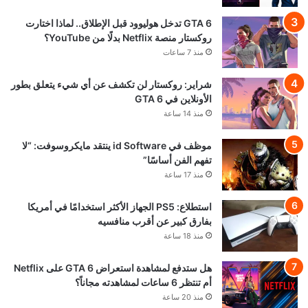
GTA 6 تدخل هوليوود قبل الإطلاق.. لماذا اختارت
روكستار منصة Netflix بدلًا من YouTube؟
منذ 7 ساعات
شراير: روكستار لن تكشف عن أي شيء يتعلق بطور
الأونلاين في GTA 6
منذ 14 ساعة
موظف في id Software ينتقد مايكروسوفت: “لا
تفهم الفن أساسًا”
منذ 17 ساعة
استطلاع: PS5 الجهاز الأكثر استخدامًا في أمريكا
بفارق كبير عن أقرب منافسيه
منذ 18 ساعة
هل ستدفع لمشاهدة استعراض GTA 6 على Netflix
أم تنتظر 6 ساعات لمشاهدته مجاناً؟
منذ 20 ساعة