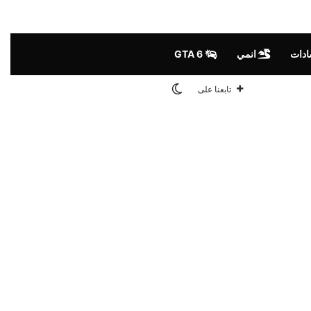
ادات
انمي
GTA 6
الوضع المظلم
تابعنا على