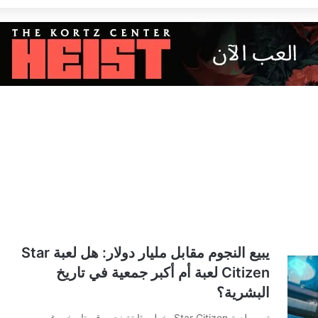
يبيع النجوم مقابل مليار دولار: هل لعبة Star
Citizen لعبة أم أكبر جمعية في تاريخ
البشرية؟
تسير لعبة Star Citizen بخطى ثابتة نحو رقم تاريخي غير