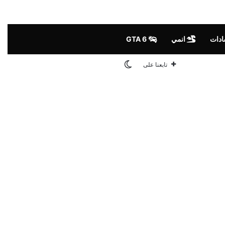
ادات
انمي
GTA 6
الوضع المظلم
تابعنا على