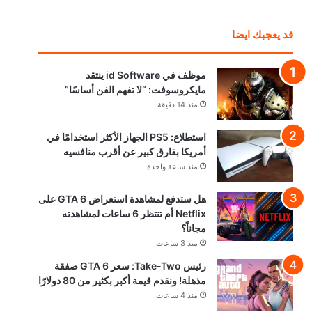
قد يعجبك ايضا
موظف في id Software ينتقد
مايكروسوفت: “لا تفهم الفن أساسًا”
منذ 14 دقيقة
استطلاع: PS5 الجهاز الأكثر استخدامًا في
أمريكا بفارق كبير عن أقرب منافسيه
منذ ساعة واحدة
هل ستدفع لمشاهدة استعراض GTA 6 على
Netflix أم تنتظر 6 ساعات لمشاهدته
مجاناً؟
منذ 3 ساعات
رئيس Take-Two: سعر GTA 6 صفقة
مذهلة! ونقدم قيمة أكبر بكثير من 80 دولارًا
منذ 4 ساعات