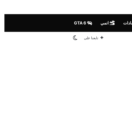
ادات
انمي
GTA 6
الوضع المظلم
تابعنا على