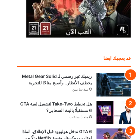
قد يعجبك ايضا
ريميك غير رسمي لـ Metal Gear Solid
يخطف الأنظار.. وأصبح متاحًا للتجربة
منذ ساعتين
هل تخطط Take-Two لتشغيل لعبة GTA
6 مستقبلًا بالبث السحابي؟
منذ 3 ساعات
GTA 6 تدخل هوليوود قبل الإطلاق.. لماذا
اختارت روكستار منصة Netflix بدلًا من