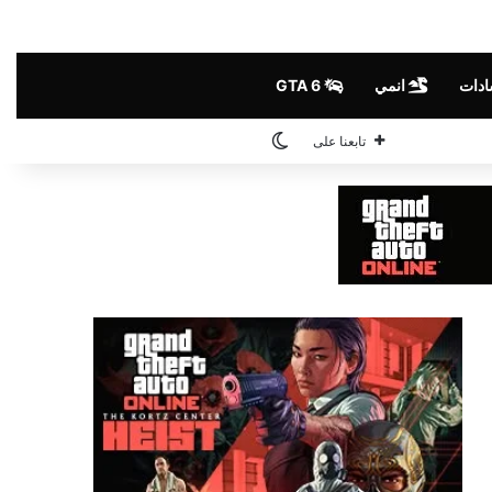
ادات
انمي
GTA 6
الوضع المظلم
تابعنا على