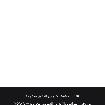
© VGA4A 2026, جميع الحقوق محفوظة
من نحن
للتواصل والاعلان
السياسة التحريرية — VGA4A