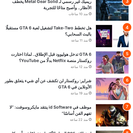
ريميك غير رسمي لـ Metal Gear Solid يخطف
الأنظار.. وأصبح متاحًا للتجربة
منذ 10 ساعات
هل تخطط Take-Two لتشغيل لعبة GTA 6 مستقبلًا
بالبث السحابي؟
منذ 11 ساعة
GTA 6 تدخل هوليوود قبل الإطلاق.. لماذا اختارت
روكستار منصة Netflix بدلًا من YouTube؟
منذ 12 ساعة
شراير: روكستار لن تكشف عن أي شيء يتعلق بطور
الأونلاين في GTA 6
منذ 19 ساعة
موظف في id Software ينتقد مايكروسوفت: “لا
تفهم الفن أساسًا”
منذ 22 ساعة