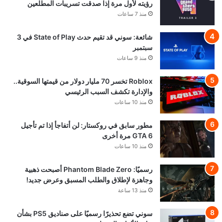
رؤيته لأول مرة إذا صدقت تسريبات المطلعين
منذ 7 ساعات
شائعة: سوني قد تقيم حدث State of Play في 3
سبتمبر
منذ 9 ساعات
Roblox تخسر 70 مليار دولار من قيمتها السوقية..
والإدارة تكشف السبب الرئيسي
منذ 10 ساعات
مطور سابق في روكستار: لن أتفاجأ إذا تم تأجيل
GTA 6 مرة أخرى
منذ 10 ساعات
رسميًا: Phantom Blade Zero أصبحت ذهبية
وجاهزة لإطلاق والطلب المسبق وعرض جديد!
منذ 13 ساعة
سوني تضع تحذيرًا رسميًا على صناديق PS5 بشأن