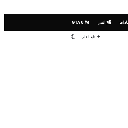
ادات
انمي
GTA 6
الوضع المظلم
تابعنا على