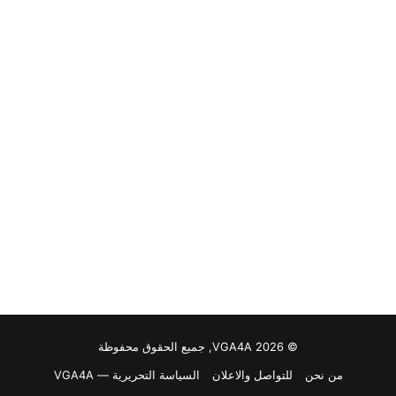
© VGA4A 2026, جميع الحقوق محفوظة
من نحن
للتواصل والاعلان
السياسة التحريرية — VGA4A