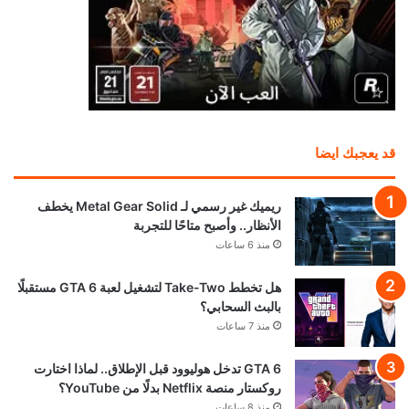
قد يعجبك ايضا
ريميك غير رسمي لـ Metal Gear Solid يخطف
الأنظار.. وأصبح متاحًا للتجربة
منذ 6 ساعات
هل تخطط Take-Two لتشغيل لعبة GTA 6 مستقبلًا
بالبث السحابي؟
منذ 7 ساعات
GTA 6 تدخل هوليوود قبل الإطلاق.. لماذا اختارت
روكستار منصة Netflix بدلًا من YouTube؟
منذ 8 ساعات