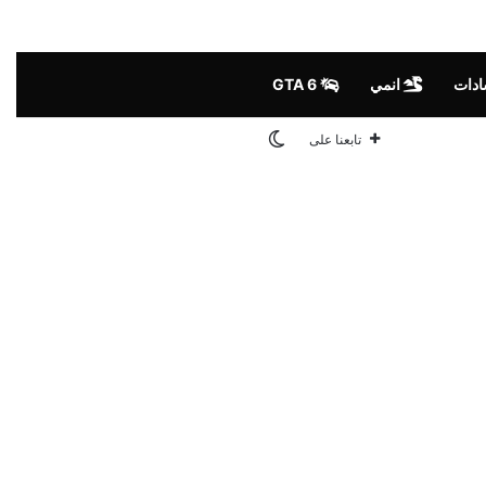
ادات
انمي
GTA 6
الوضع المظلم
تابعنا على