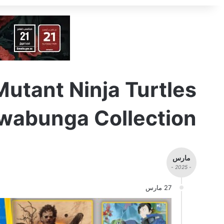
utant Ninja Turtles
wabunga Collection
مارس
- 2025 -
27 مارس