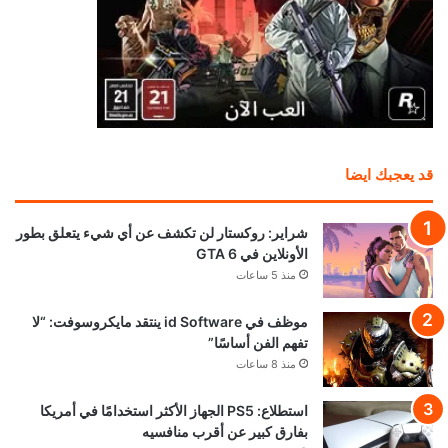
قد يعجبك ايضا
شراير: روكستار لن تكشف عن أي شيء يتعلق بطور
الأونلاين في GTA 6
منذ 5 ساعات
موظف في id Software ينتقد مايكروسوفت: “لا
تفهم الفن أساسًا”
منذ 8 ساعات
استطلاع: PS5 الجهاز الأكثر استخدامًا في أمريكا
بفارق كبير عن أقرب منافسيه