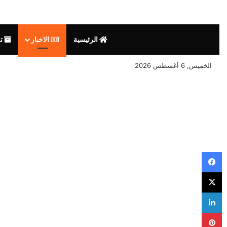
الرئيسية
الاخبار
تق
الخميس, 6 أغسطس 2026
فيسبوك
‫X
لينكدإن
بينتيريست