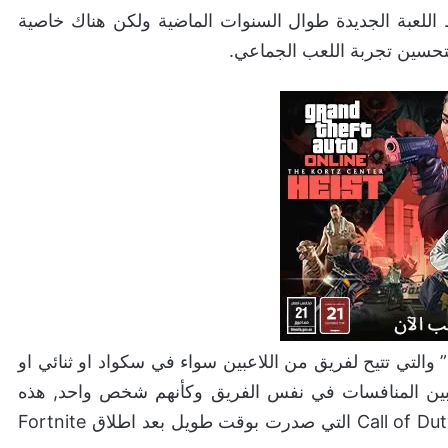
اللعبة الجديدة طوال السنوات الماضية ولكن هناك خاصية
 لتحسين تجربة اللعب الجماعي.
هذه الخاصية هي تواجد زر “Keep Playing Together” والتي تتيح لفريق من اللاعبين سواء في سكواد او ثنائي او
ل بين المنافسات في نفس الفريق وكأنهم شخص واحد, هذه
الخاصية متوفرة منذ مدة طويلة في لعبة Call of Duty: Warzone التي صدرت بوقت طويل بعد اطلاق Fortnite