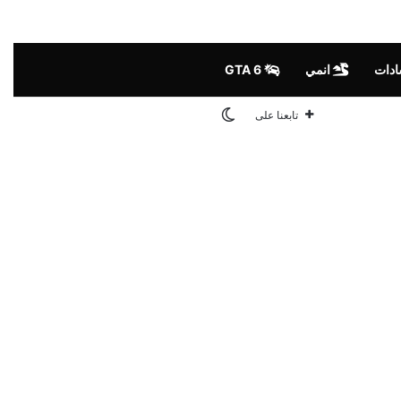
ادات
انمي
GTA 6
الوضع المظلم
تابعنا على