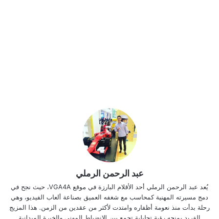
عبد الرحمن الرملي
يُعد عبد الرحمن الرملي أحد الأقلام البارزة في موقع VGA4A، حيث نجح في
دمج مسيرته المهنية كمحاسب مع شغفه العميق بصناعة ألعاب الفيديو، وهي
رحلة بدأت منذ نعومة أظفاره وامتدت لأكثر من عقدين من الزمن. هذا المزيج
الفريد يمنحه رؤية تحليلية تجمع بين الانضباط المهني والخبرة الميدانية