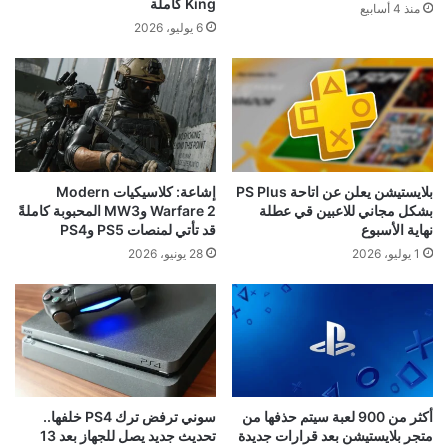
King كاملة
منذ 4 أسابيع
6 يوليو، 2026
بلايستيشن يعلن عن اتاحة PS Plus
إشاعة: كلاسيكيات Modern
بشكل مجاني للاعبين قي عطلة
Warfare 2 وMW3 المحبوبة كاملةً
نهاية الأسبوع
قد تأتي لمنصات PS5 وPS4
1 يوليو، 2026
28 يونيو، 2026
أكثر من 900 لعبة سيتم حذفها من
سوني ترفض ترك PS4 خلفها..
متجر بلايستيشن بعد قرارات جديدة
تحديث جديد يصل للجهاز بعد 13