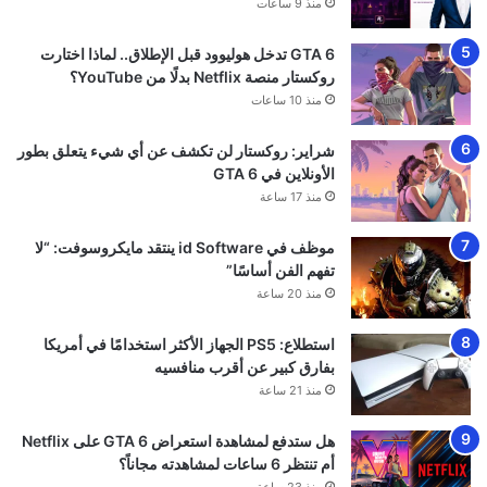
منذ 9 ساعات
GTA 6 تدخل هوليوود قبل الإطلاق.. لماذا اختارت
روكستار منصة Netflix بدلًا من YouTube؟
منذ 10 ساعات
شراير: روكستار لن تكشف عن أي شيء يتعلق بطور
الأونلاين في GTA 6
منذ 17 ساعة
موظف في id Software ينتقد مايكروسوفت: “لا
تفهم الفن أساسًا”
منذ 20 ساعة
استطلاع: PS5 الجهاز الأكثر استخدامًا في أمريكا
بفارق كبير عن أقرب منافسيه
منذ 21 ساعة
هل ستدفع لمشاهدة استعراض GTA 6 على Netflix
أم تنتظر 6 ساعات لمشاهدته مجاناً؟