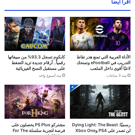
اقرأ ايضا
الأداة العربية التي تمنع هدر نقاط
كابكوم تسجل 93.3% من مبيعاتها
التدريب في eFootball وتمنحك
رقمياً.. أرقام جديدة تزيد الضغط
لاعبًا أقوى داخل الملعب
على مستقبل النسخ الفيزيائية
منذ 3 ساعات
منذ أسبوع واحد
رسميًا: Dying Light: The Beast
مشتركو PS Plus يحصلون على
لن تصدر على PS4 وXbox One
فرصة لتجربة سلسلة For The