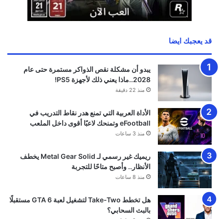
قد يعجبك ايضا
يبدو أن مشكلة نقص الذواكر مستمرة حتى عام
2028..ماذا يعني ذلك لأجهزة PS5!
منذ 22 دقيقة
الأداة العربية التي تمنع هدر نقاط التدريب في
eFootball وتمنحك لاعبًا أقوى داخل الملعب
منذ 3 ساعات
ريميك غير رسمي لـ Metal Gear Solid يخطف
الأنظار.. وأصبح متاحًا للتجربة
منذ 8 ساعات
هل تخطط Take-Two لتشغيل لعبة GTA 6 مستقبلًا
بالبث السحابي؟