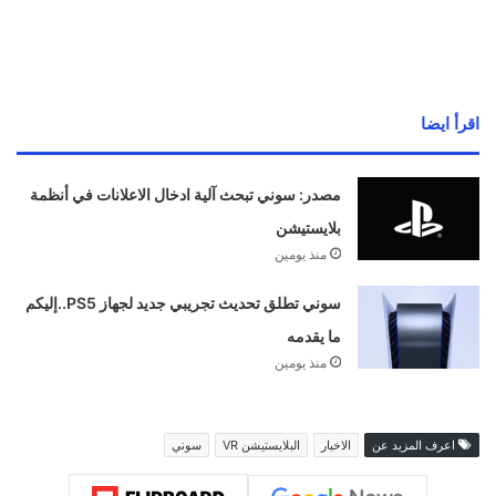
اقرأ ايضا
مصدر: سوني تبحث آلية ادخال الاعلانات في أنظمة
بلايستيشن
منذ يومين
سوني تطلق تحديث تجريبي جديد لجهاز PS5..إليكم
ما يقدمه
منذ يومين
اعرف المزيد عن
الاخبار
البلايستيشن VR
سوني