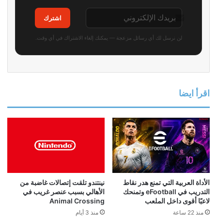
اشترك
لن نرسل لك أي رسائل مزعجة — يمكنك إلغاء الاشتراك في أي وقت.
اقرأ ايضا
الأداة العربية التي تمنع هدر نقاط
نينتندو تلقت إتصالات غاضبة من
التدريب في eFootball وتمنحك
الأهالي بسبب عنصر غريب في
لاعبًا أقوى داخل الملعب
Animal Crossing
منذ 22 ساعة
منذ 3 أيام