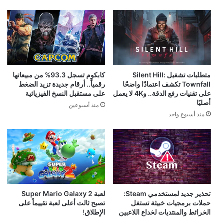
متطلبات تشغيل Silent Hill:
كابكوم تسجل 93.3% من مبيعاتها
Townfall تكشف اعتمادًا واضحًا
رقمياً.. أرقام جديدة تزيد الضغط
على تقنيات رفع الدقة.. و4K لا يعمل
على مستقبل النسخ الفيزيائية
أصليًا
منذ أسبوعين
منذ أسبوع واحد
تحذير جديد لمستخدمي Steam:
لعبة Super Mario Galaxy 2
حملات برمجيات خبيثة تستغل
تصبح ثالث أعلى لعبة تقييماً على
الخرائط والمنتديات لخداع اللاعبين
الإطلاق!