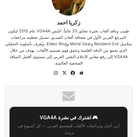
زكريا احمد
طبيب وناقد ألعاب بخبرة تتجاوز 20 عاماً، أسّس VGA4A عام 2015 ليكون
المرجع العربي الأول في صحافة ألعاب الفيديو. تشمل تغطيته مراجعات
سلاسل Resident Evil وMetal Gear وElden Ring، ويُعرف بأسلوبه التحليلي
الذي يجمع بين الدقة العلمية وعمق فهم تصميم الألعاب. يهدف من خلال
VGA4A إلى رفع معايير الإعلام التقني العربي إلى مستوى أفضل المنافذ
الصحفية العالمية.
موقع
‫X
فيسبوك
انستقرام
الويب
🎮 اشترك في نشرة VGA4A
أبرز أخبار ومراجعات الألعاب للمجتمع العربي — كل أسبوع في
بريدك.