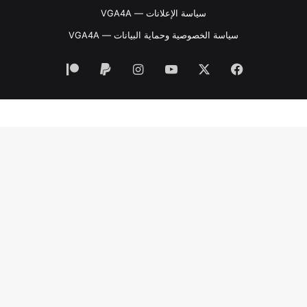
سياسة الإعلانات — VGA4A
سياسة الخصوصية وحماية البيانات — VGA4A
فيسبوك
‫X
‫YouTube
انستقرام
‫Patreon