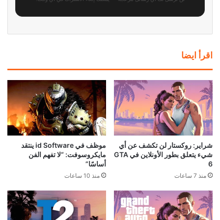
اقرأ ايضا
شراير: روكستار لن تكشف عن أي
موظف في id Software ينتقد
شيء يتعلق بطور الأونلاين في GTA
مايكروسوفت: “لا تفهم الفن
6
أساسًا”
منذ 7 ساعات
منذ 10 ساعات