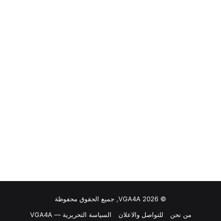
© VGA4A 2026, جميع الحقوق محفوظة
من نحن
للتواصل والاعلان
السياسة التحريرية — VGA4A