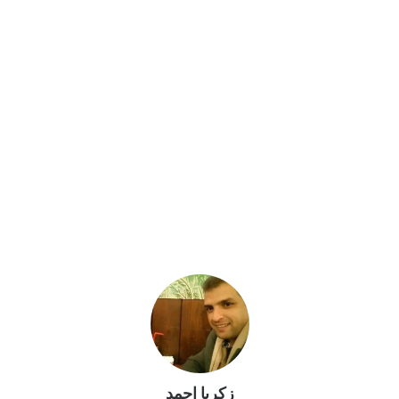
زكريا احمد