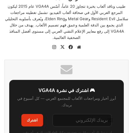
طبيب وناقد ألعاب بخبرة تتجاوز 20 عاماً، أسّس VGA4A عام 2015 ليكون
المرجع العربي الأول في صحافة ألعاب الفيديو. تشمل تغطيته مراجعات
سلاسل Resident Evil وMetal Gear وElden Ring، ويُعرف بأسلوبه التحليلي
الذي يجمع بين الدقة العلمية وعمق فهم تصميم الألعاب. يهدف من خلال
VGA4A إلى رفع معايير الإعلام التقني العربي إلى مستوى أفضل المنافذ
الصحفية العالمية.
موقع
‫X
فيسبوك
انستقرام
الويب
🎮 اشترك في نشرة VGA4A
أبرز أخبار ومراجعات الألعاب للمجتمع العربي — كل أسبوع في
بريدك.
اشترك
لن نرسل لك أي رسائل مزعجة — يمكنك إلغاء الاشتراك في أي وقت.