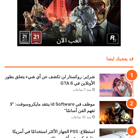
قد يعجبك ايضا
شراير: روكستار لن تكشف عن أي شيء يتعلق بطور
الأونلاين في GTA 6
منذ 7 ساعات
موظف في id Software ينتقد مايكروسوفت: “لا
تفهم الفن أساسًا”
منذ 10 ساعات
استطلاع: PS5 الجهاز الأكثر استخدامًا في أمريكا
بفارق كبير عن أقرب منافسيه