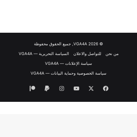
© VGA4A 2026, جميع الحقوق محفوظة
من نحن
للتواصل والاعلان
السياسة التحريرية — VGA4A
سياسة الإعلانات — VGA4A
سياسة الخصوصية وحماية البيانات — VGA4A
فيسبوك
‫X
‫YouTube
انستقرام
‫Patreon