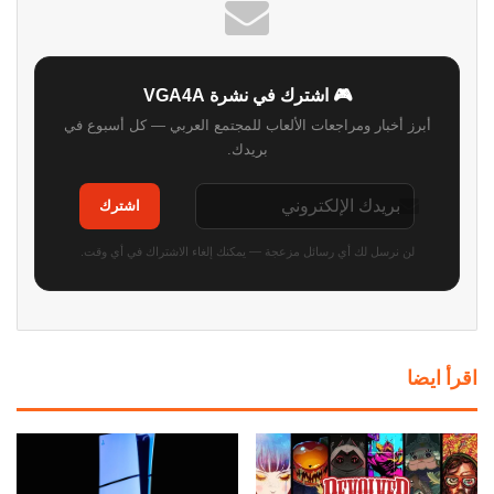
🎮 اشترك في نشرة VGA4A
أبرز أخبار ومراجعات الألعاب للمجتمع العربي — كل أسبوع في
بريدك.
اشترك
لن نرسل لك أي رسائل مزعجة — يمكنك إلغاء الاشتراك في أي وقت.
اقرأ ايضا