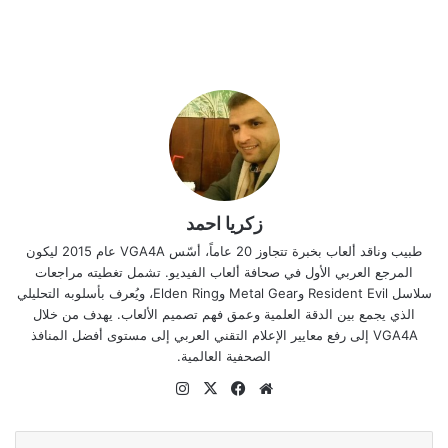
زكريا احمد
طبيب وناقد ألعاب بخبرة تتجاوز 20 عاماً، أسّس VGA4A عام 2015 ليكون
المرجع العربي الأول في صحافة ألعاب الفيديو. تشمل تغطيته مراجعات
سلاسل Resident Evil وMetal Gear وElden Ring، ويُعرف بأسلوبه التحليلي
الذي يجمع بين الدقة العلمية وعمق فهم تصميم الألعاب. يهدف من خلال
VGA4A إلى رفع معايير الإعلام التقني العربي إلى مستوى أفضل المنافذ
الصحفية العالمية.
موقع
‫X
فيسبوك
انستقرام
الويب