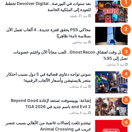
بعد سنوات في البورصة.. Devolver Digital تخطط
للعودة إلى الملكية الخاصة
منذ 31 دقيقة
محاكي PS5 يحقق قفزة جديدة.. 4 ألعاب تعمل الآن
بسلاسة تامة! ظاهريًا
منذ ساعتين
أفضل وقت لعشاق Ghost Recon.. العب مجاناً الآن واغتنم خصومات
تصل إلى 95%
منذ 3 ساعات
سوني تواجه دعاوى قضائية في 5 دول بسبب احتكار
متجر بلايستيشن وأسعار الألعاب الرقمية!
منذ 4 ساعات
إشاعة: يوبيسوفت تستعد لإعادة Beyond Good
and Evil 2 باسم جديد في TGA 2026
منذ 5 ساعات
نينتندو تلقت إتصالات غاضبة من الأهالي بسبب عنصر
غريب في Animal Crossing