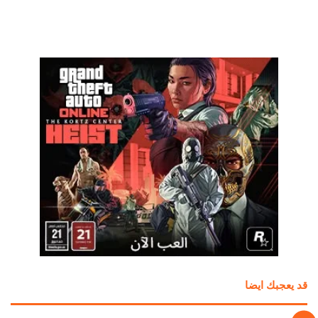
قد يعجبك ايضا