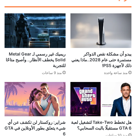
يبدو أن مشكلة نقص الذواكر
ريميك غير رسمي لـ Metal Gear
مستمرة حتى عام 2028..ماذا يعني
Solid يخطف الأنظار.. وأصبح متاحًا
ذلك لأجهزة PS5!
للتجربة
منذ ساعة واحدة
منذ 9 ساعات
هل تخطط Take-Two لتشغيل لعبة
شراير: روكستار لن تكشف عن أي
GTA 6 مستقبلًا بالبث السحابي؟
شيء يتعلق بطور الأونلاين في GTA
6
منذ 10 ساعات