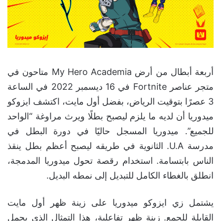
أربعة أبطال من أرض My Hero Academia متاحون في
متجر عناصر Fortnite في 16 ديسمبر 2022 في الساعة
3 عصرًا بتوقيت الرياض، بفضل أول مايت، اكتشف ايزوكو
ميدوريا أن لديه ما يلزم ليصبح بطلًا ويرث مراوغة “الواحد
للجميع”. ميدوريا المسجل حاليًا في دورة البطل في
مدرسة U.A. الثانوية في طريقه ليصبح أعظم بطل ينقذ
الناس بابتسامة. استخدام رقصة تحول ميدوريا المدمجة،
انطلق بالغطاء الكامل للتبديل إلى نمطه البديل.
يشتمل زي ايزوكو ميدوريا على زينة ظهر أول مايت
القابلة للجمع. زينة ظهر تفاعلية، هذا التمثال الذي يحمل