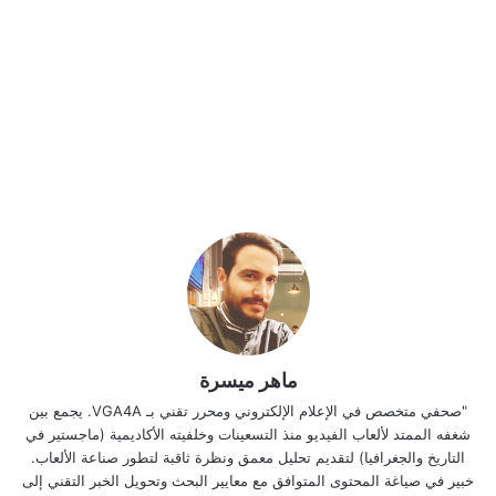
ماهر ميسرة
"صحفي متخصص في الإعلام الإلكتروني ومحرر تقني بـ VGA4A. يجمع بين
شغفه الممتد لألعاب الفيديو منذ التسعينات وخلفيته الأكاديمية (ماجستير في
التاريخ والجغرافيا) لتقديم تحليل معمق ونظرة ثاقبة لتطور صناعة الألعاب.
خبير في صياغة المحتوى المتوافق مع معايير البحث وتحويل الخبر التقني إلى