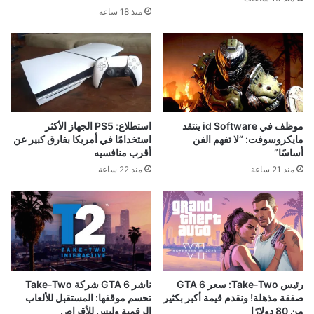
منذ 18 ساعة
موظف في id Software ينتقد
استطلاع: PS5 الجهاز الأكثر
مايكروسوفت: “لا تفهم الفن
استخدامًا في أمريكا بفارق كبير عن
أساسًا”
أقرب منافسيه
منذ 21 ساعة
منذ 22 ساعة
رئيس Take-Two: سعر GTA 6
ناشر GTA 6 شركة Take-Two
صفقة مذهلة! ونقدم قيمة أكبر بكثير
تحسم موقفها: المستقبل للألعاب
من 80 دولارًا
الرقمية وليس للأقراص