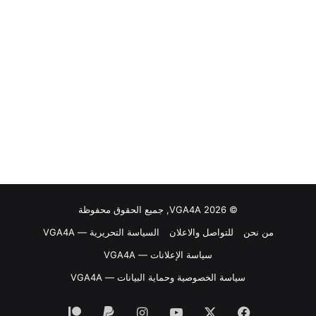
© VGA4A 2026, جميع الحقوق محفوظة
من نحن
للتواصل والاعلان
السياسة التحريرية — VGA4A
سياسة الإعلانات — VGA4A
سياسة الخصوصية وحماية البيانات — VGA4A
فيسبوك
‫X
‫YouTube
انستقرام
‫Patreon