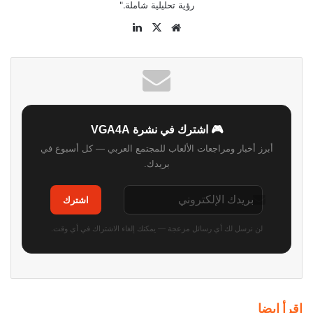
رؤية تحليلية شاملة."
موقع
‫X
لينكدإن
الويب
🎮 اشترك في نشرة VGA4A
أبرز أخبار ومراجعات الألعاب للمجتمع العربي — كل أسبوع في
بريدك.
اشترك
لن نرسل لك أي رسائل مزعجة — يمكنك إلغاء الاشتراك في أي وقت.
اقرأ ايضا