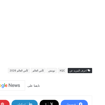
اعرف المزيد عن
XQC
تويتش
كأس العالم
كأس العالم 2026
تابعنا على
فيسبوك
‫X
لينكدإن