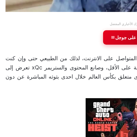
ك الأخباري المفضل
 على جوجل
المتواصل على الانترنت، لذلك من الطبيعي حتى وإن كنت
شخص غير كروي، أن يصلك محتوى له علاقة بالبطولة على الأقل، وصانع المحتوى والستريمر xQc تعرض إلى
متعلق بكأس العالم خلال احدى بثوثه المباشرة عن دون