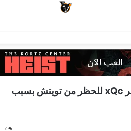
تعرض صانع المحتوى والستريمر xQc للحظر من تويتش بسبب
0