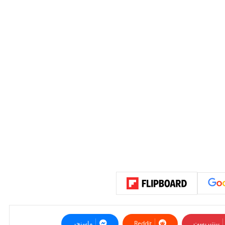
بينتيريست
ماسنجر