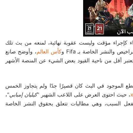
حظر على xQc من تويتش جاء كإجراء مؤقت وليست عقوبة نهائية، لمنعه من بث تلك
 والنشر الخاصة بـ Fifa و
كأس العالم
، وأوضح صانع
طع الموجود في البث كان قصيرًا جدًا ولم يتجاوز الخمس
، حيث احتوى العرض على اللاعب الشهير “
كيليان إمبابي
“،
لفعل السبب، وهي مطالبات تتعلق بحقوق النشر الخاصة