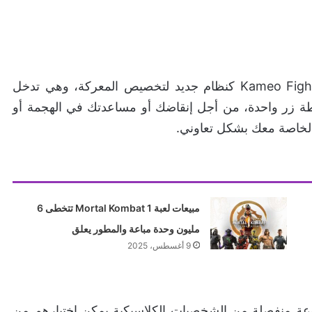
ميزة أو آلية جديدة تبنتها اللعبة والتي تحمل اسم Kameo Fighter كنظام جديد لتخصيص المعركة، وهي تدخل
طة زر واحدة، من أجل إنقاضك أو مساعدتك في الهجمة أو
 الخاصة معك بشكل تعاوني.
مبيعات لعبة Mortal Kombat 1 تتخطى 6
مليون وحدة مباعة والمطور يعلق
9 أغسطس، 2025
وضح Ed Boon عبارة عن مجموعة منفصلة من الشخصيات الكلاسيكية يمكن اختيارهم من