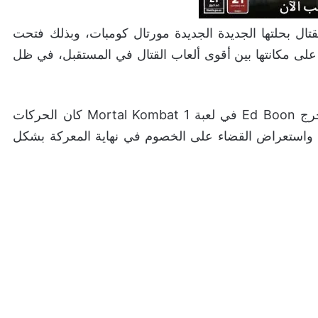
قتال بحلتها الجديدة الجديدة مورتال كومبات، وبذلك فتحت
على مكانتها بين أقوى ألعاب القتال في المستقبل، في ظل
من بين الأشياء التي لاحظناها في واستعرضها لنا المخرج Ed Boon في لعبة Mortal Kombat 1 كان الحركات
Fatali” الخاص بالشخصيات واستعراض القضاء على الخصوم في نهاية المعركة بشكل