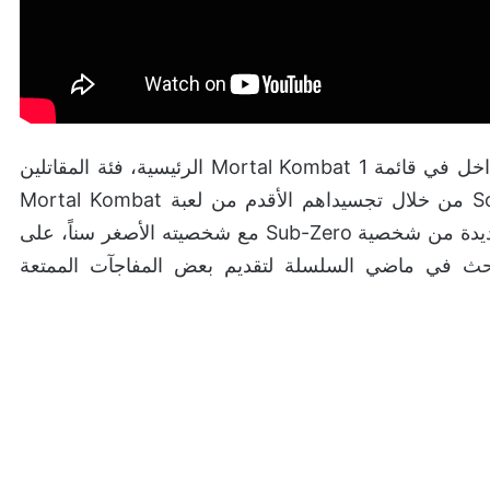
شيء أخير حول خيارات Kameo Fighter، حيث ستتداخل في قائمة Mortal Kombat 1 الرئيسية، فئة المقاتلين
الكلاسيكيين مثل Sub-Zero و Kano و Sonya Blade من خلال تجسيداهم الأقدم من لعبة Mortal Kombat
الأصلية، وهذا يعني أنه يمكن للاعبين مزج النسخة الجديدة من شخصية Sub-Zero مع شخصيته الأصغر سناً، على
 حيث ستمكنك قائمة Kameo من البحث في ماضي السلسلة لتقديم بعض المفاجآت الممتعة