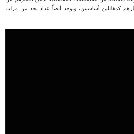
ل، ويمكن أيضاً اختيارهم كمقاتلين أساسيين، ويوجد أيضاً عداد يحد من مرات