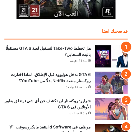
قد يعجبك ايضا
هل تخطط Take-Two لتشغيل لعبة GTA 6 مستقبلًا
بالبث السحابي؟
منذ 21 دقيقة
GTA 6 تدخل هوليوود قبل الإطلاق.. لماذا اختارت
روكستار منصة Netflix بدلًا من YouTube؟
منذ ساعة واحدة
شراير: روكستار لن تكشف عن أي شيء يتعلق بطور
الأونلاين في GTA 6
منذ 8 ساعات
موظف في id Software ينتقد مايكروسوفت: “لا