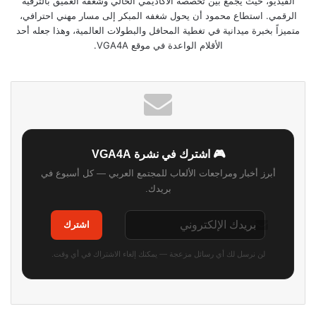
الفيديو، حيث يجمع بين تخصصه الأكاديمي الحالي وشغفه العميق بالترفيه
الرقمي. استطاع محمود أن يحول شغفه المبكر إلى مسار مهني احترافي،
متميزاً بخبرة ميدانية في تغطية المحافل والبطولات العالمية، وهذا جعله أحد
الأقلام الواعدة في موقع VGA4A.
🎮 اشترك في نشرة VGA4A
أبرز أخبار ومراجعات الألعاب للمجتمع العربي — كل أسبوع في
بريدك.
اشترك
لن نرسل لك أي رسائل مزعجة — يمكنك إلغاء الاشتراك في أي وقت.