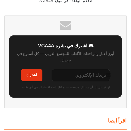
الأقلام الواعدة في موقع VGA4A.
🎮 اشترك في نشرة VGA4A
أبرز أخبار ومراجعات الألعاب للمجتمع العربي — كل أسبوع في
بريدك.
اشترك
لن نرسل لك أي رسائل مزعجة — يمكنك إلغاء الاشتراك في أي وقت.
اقرأ ايضا