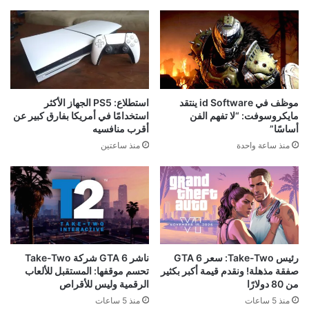
موظف في id Software ينتقد
استطلاع: PS5 الجهاز الأكثر
مايكروسوفت: “لا تفهم الفن
استخدامًا في أمريكا بفارق كبير عن
أساسًا”
أقرب منافسيه
منذ ساعة واحدة
منذ ساعتين
رئيس Take-Two: سعر GTA 6
ناشر GTA 6 شركة Take-Two
صفقة مذهلة! ونقدم قيمة أكبر بكثير
تحسم موقفها: المستقبل للألعاب
من 80 دولارًا
الرقمية وليس للأقراص
منذ 5 ساعات
منذ 5 ساعات