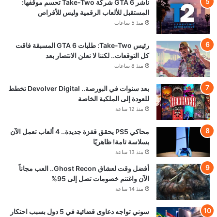
ناشر GTA 6 شركة Take-Two تحسم موقفها:
المستقبل للألعاب الرقمية وليس للأقراص
منذ 5 ساعات
رئيس Take-Two: طلبات GTA 6 المسبقة فاقت
كل التوقعات.. لكننا لا نعلن الانتصار بعد
منذ 8 ساعات
بعد سنوات في البورصة.. Devolver Digital تخطط
للعودة إلى الملكية الخاصة
منذ 12 ساعة
محاكي PS5 يحقق قفزة جديدة.. 4 ألعاب تعمل الآن
بسلاسة تامة! ظاهريًا
منذ 13 ساعة
أفضل وقت لعشاق Ghost Recon.. العب مجاناً
الآن واغتنم خصومات تصل إلى 95%
منذ 14 ساعة
سوني تواجه دعاوى قضائية في 5 دول بسبب احتكار