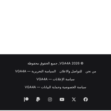
© VGA4A 2026, جميع الحقوق محفوظة
من نحن
للتواصل والاعلان
السياسة التحريرية — VGA4A
سياسة الإعلانات — VGA4A
سياسة الخصوصية وحماية البيانات — VGA4A
فيسبوك
‫X
‫YouTube
انستقرام
‫Patreon