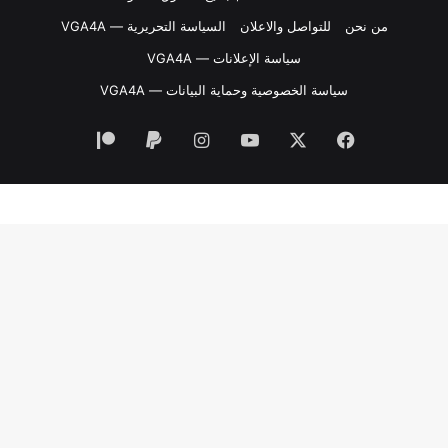
من نحن
للتواصل والاعلان
السياسة التحريرية — VGA4A
سياسة الإعلانات — VGA4A
سياسة الخصوصية وحماية البيانات — VGA4A
فيسبوك
‫X
‫YouTube
انستقرام
‫Patreon