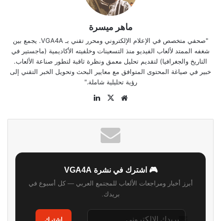
ماهر ميسرة
"صحفي متخصص في الإعلام الإلكتروني ومحرر تقني بـ VGA4A. يجمع بين
شغفه الممتد لألعاب الفيديو منذ التسعينات وخلفيته الأكاديمية (ماجستير في
التاريخ والجغرافيا) لتقديم تحليل معمق ونظرة ثاقبة لتطور صناعة الألعاب.
خبير في صياغة المحتوى المتوافق مع معايير البحث وتحويل الخبر التقني إلى
رؤية تحليلية شاملة."
موقع
‫X
لينكدإن
الويب
🎮 اشترك في نشرة VGA4A
أبرز أخبار ومراجعات الألعاب للمجتمع العربي — كل أسبوع في
بريدك.
اشترك