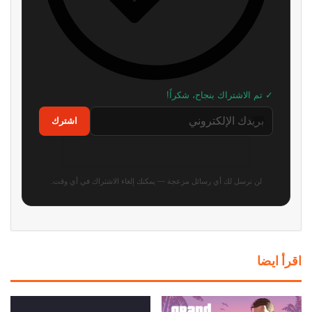
of Play في 3 سبتمبر
قيمتها السوقية.. والإدارة تكشف
السبب الرئيسي
منذ 5 ساعات
منذ 6 ساعات
مطور سابق في روكستار: لن أتفاجأ
رسميًا: Phantom Blade Zero
إذا تم تأجيل GTA 6 مرة أخرى
أصبحت ذهبية وجاهزة لإطلاق
والطلب المسبق وعرض جديد!
منذ 6 ساعات
منذ 9 ساعات
سوني تضع تحذيرًا رسميًا على
بعد سنوات من المطالبات..