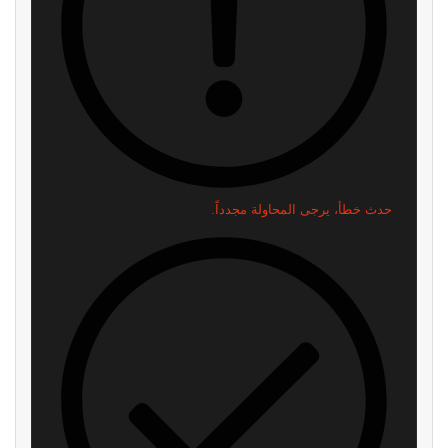
اقرأ ايضا
رسمياً: GTA 6 تحصل على عرض
العرض الثالث للعبة GTA 6 يقترب..
مطول في 27 أغسطس.. وNetflix
هذا ما نتوقع رؤيته لأول مرة إذا
تخطف السبق
صدقت تسريبات المطلعين
منذ 10 دقائق
منذ 3 ساعات
شائعة: سوني قد تقيم حدث State
Roblox تخسر 70 مليار دولار من