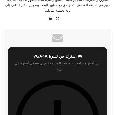
خبير في صياغة المحتوى المتوافق مع معايير البحث وتحويل الخبر التقني إلى
رؤية تحليلية شاملة."
موقع
‫X
لينكدإن
الويب
🎮 اشترك في نشرة VGA4A
أبرز أخبار ومراجعات الألعاب للمجتمع العربي — كل أسبوع في
بريدك.
اشترك
لن نرسل لك أي رسائل مزعجة — يمكنك إلغاء الاشتراك في أي وقت.