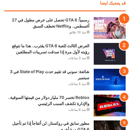
منذ 16 ساعة
نجوم Resident Evil Requiem يستضيفون حدث
Future Game Show القادم
منذ 17 ساعة
تحميل المزيد