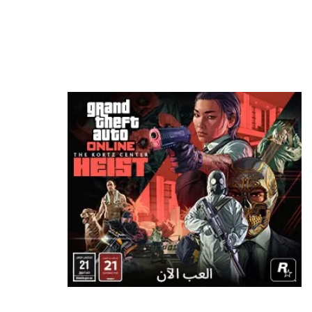
منذ 6 ساعات
مطور سابق في روكستار: لن أتفاجأ إذا تم تأجيل
GTA 6 مرة أخرى
منذ 6 ساعات
رسميًا: Phantom Blade Zero أصبحت ذهبية
وجاهزة لإطلاق والطلب المسبق وعرض جديد!
منذ 9 ساعات
سوني تضع تحذيرًا رسميًا على صناديق PS5 بشأن
نهاية الألعاب الفيزيائية
منذ 11 ساعة
بعد سنوات من المطالبات.. إكسبوكس تستعد لإضافة
“بلاتينيوم” خاص بها
منذ 15 ساعة
تسريب خصائص نسخة الجيل الحالي من Ghost
Recon Wildlands