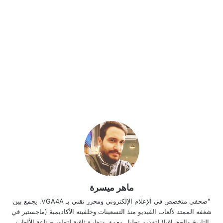
ماهر ميسرة
"صحفي متخصص في الإعلام الإلكتروني ومحرر تقني بـ VGA4A. يجمع بين
شغفه الممتد لألعاب الفيديو منذ التسعينات وخلفيته الأكاديمية (ماجستير في
التاريخ والجغرافيا) لتقديم تحليل معمق ونظرة ثاقبة لتطور صناعة الألعاب.