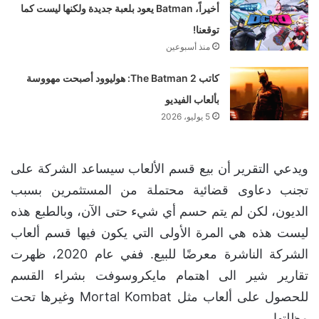
أخيراً، Batman يعود بلعبة جديدة ولكنها ليست كما
توقعنا!
منذ أسبوعين
كاتب The Batman 2: هوليوود أصبحت مهووسة
بألعاب الفيديو
5 يوليو، 2026
ويدعي التقرير أن بيع قسم الألعاب سيساعد الشركة على
تجنب دعاوى قضائية محتملة من المستثمرين بسبب
الديون، لكن لم يتم حسم أي شيء حتى الآن، وبالطبع هذه
ليست هذه هي المرة الأولى التي يكون فيها قسم ألعاب
الشركة الناشرة معرضًا للبيع. ففي عام 2020، ظهرت
تقارير شير الى اهتمام مايكروسوفت بشراء القسم
للحصول على ألعاب مثل Mortal Kombat وغيرها تحت
مظلتها.