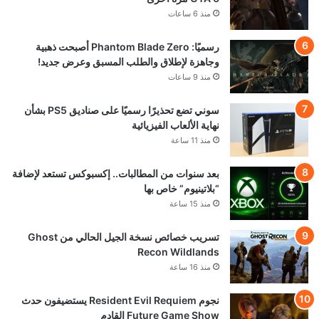
© VGA4A 2026, جميع الحقوق محفوظة
من نحن
للتواصل والاعلان
السياسة التحريرية — VGA4A
سياسة الإعلانات — VGA4A
سياسة الخصوصية وحماية البيانات — VGA4A