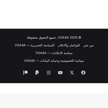
© VGA4A 2026, جميع الحقوق محفوظة
من نحن
للتواصل والاعلان
السياسة التحريرية — VGA4A
سياسة الإعلانات — VGA4A
سياسة الخصوصية وحماية البيانات — VGA4A
فيسبوك
‫X
‫YouTube
انستقرام
‫Patreon