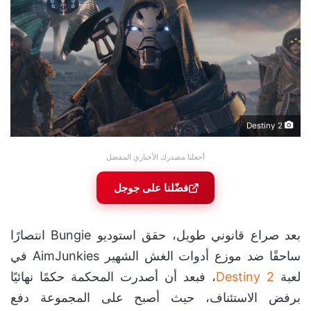
Destiny 2
أجعلنا مصدرك الأخباري المفضل
فضّلنا على جوجل
بعد صراع قانوني طويل، حقق استوديو Bungie انتصارًا
ساحقًا ضد موزع أدوات الغش الشهير AimJunkies في
لعبة
Destiny 2
، فبعد أن أصدرت المحكمة حكمًا نهائيًا
برفض الاستئناف، حيث أصبح على المجموعة دفع