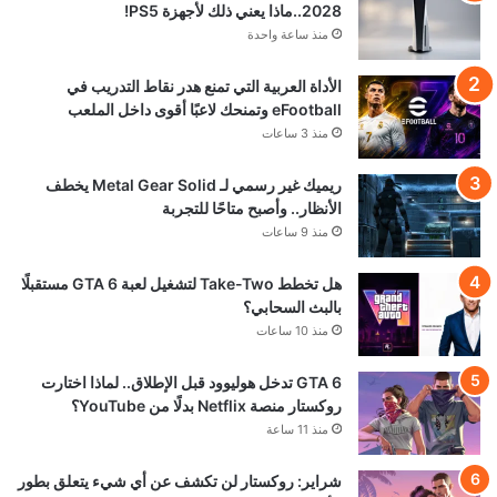
2028..ماذا يعني ذلك لأجهزة PS5!
منذ ساعة واحدة
الأداة العربية التي تمنع هدر نقاط التدريب في
eFootball وتمنحك لاعبًا أقوى داخل الملعب
منذ 3 ساعات
ريميك غير رسمي لـ Metal Gear Solid يخطف
الأنظار.. وأصبح متاحًا للتجربة
منذ 9 ساعات
هل تخطط Take-Two لتشغيل لعبة GTA 6 مستقبلًا
بالبث السحابي؟
منذ 10 ساعات
GTA 6 تدخل هوليوود قبل الإطلاق.. لماذا اختارت
روكستار منصة Netflix بدلًا من YouTube؟
منذ 11 ساعة
شراير: روكستار لن تكشف عن أي شيء يتعلق بطور