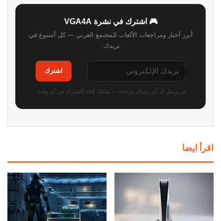
🎮 اشترك في نشرة VGA4A
أبرز أخبار ومراجعات الألعاب للمجتمع العربي — كل أسبوع في
بريدك.
اشترك
لن نرسل لك أي رسائل مزعجة — يمكنك إلغاء الاشتراك في أي وقت.
اقرأ ايضا