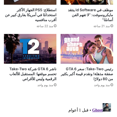
موظف في id Software ينتقد
استطلاع: PS5 الجهاز الأكثر
مايكروسوفت: “لا تفهم الفن
استخدامًا في أمريكا بفارق كبير عن
أساسًا”
أقرب منافسيه
منذ 21 ساعة
منذ 22 ساعة
رئيس Take-Two: سعر GTA 6
ناشر GTA 6 شركة Take-Two
صفقة مذهلة! ونقدم قيمة أكبر بكثير
تحسم موقفها: المستقبل للألعاب
من 80 دولارًا
الرقمية وليس للأقراص
منذ يوم واحد
منذ يوم واحد