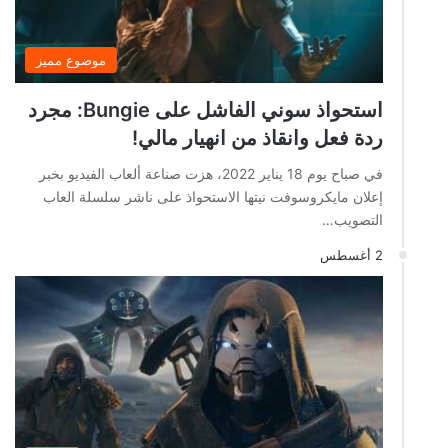
موضوع مميز
استحواذ سوني الفاشل على Bungie: مجرد
ردة فعل وانقاذ من انهيار مالي!
في صباح يوم 18 يناير 2022، هزت صناعة ألعاب الفيديو بخبر
إعلان مايكروسوفت نيتها الاستحواذ على ناشر سلسلة العاب
التصويب…
2 أغسطس