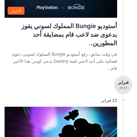
الاخبار
أستوديو Bungie المملوك لسوني يفوز
بدعوى ضد لاعب قام بمضايقة أحد
المطورين..
في وقت سابق، رفع أستوديو Bungie المملوك لسوني دعوى
قضائية على أحد لاعبي لعبة Destiny يدعى كومر. هذا الأخير
قام…
فبراير
- 2023 -
22 فبراير