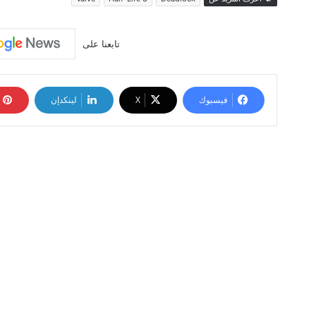
تابعنا على
فيسبوك
‫X
لينكدإن