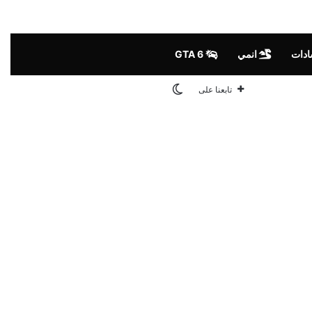
ادات
انمي
GTA 6
الوضع المظلم
تابعنا على