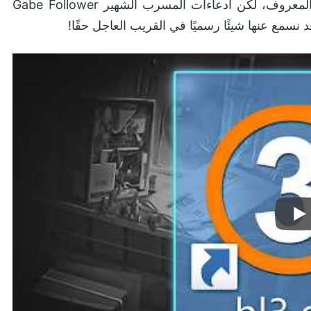
أما عن موعد إصدار هاف لايف 3، فلا يزال من غير المعروف، لكن ادعاءات المسرب الشهير Gabe Follower
نسمع عنها شيئًا رسميًا في القريب العاجل حقًا!