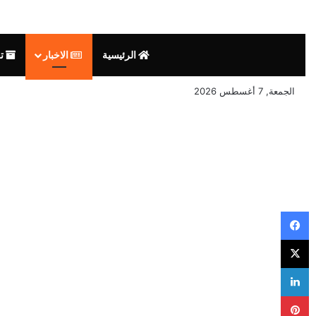
الرئيسية
الاخبار
تق
الجمعة, 7 أغسطس 2026
فيسبوك
‫X
لينكدإن
بينتيريست