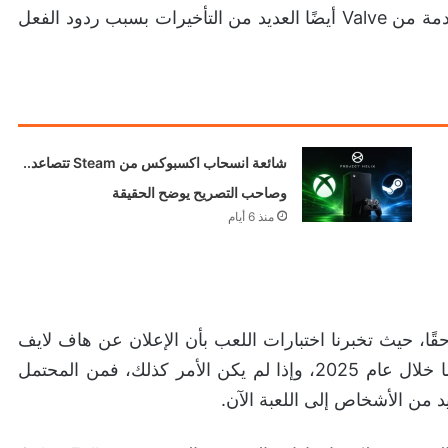
كتابة القصة، كما شهدت لعبة Deadlock الجماعية القادمة من Valve أيضًا العديد من التأخيرات بسبب ردود الفعل
شائعة انسحاب اكسبوكس من Steam تتصاعد..
وصاحب التصريح يوضح الحقيقة
منذ 6 أيام
ًا، حيث تخبرنا اختبارات اللعب بأن الإعلان عن هاف لايف
3 قد يكون وشيكًا، وقد تصدر على الأرجح في وقت ما خلال عام 2025، وإذا لم يكن الأمر كذلك، فمن المحتمل
د من الأشخاص إلى اللعبة الآن.