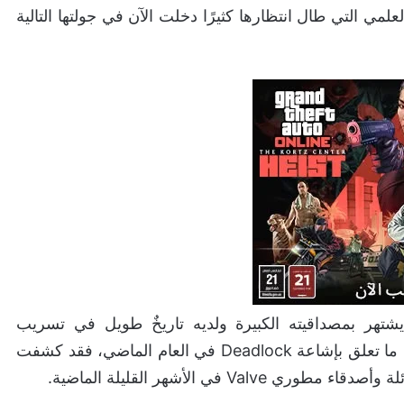
صويب والخيال العلمي التي طال انتظارها كثيرًا دخلت الآن في جولتها التالية
يشتهر بمصداقيته الكبيرة ولديه تاريخٌ طويل في تسريب
السابقة، وأبرزها ما تعلق بإشاعة Deadlock في العام الماضي، فقد كشفت