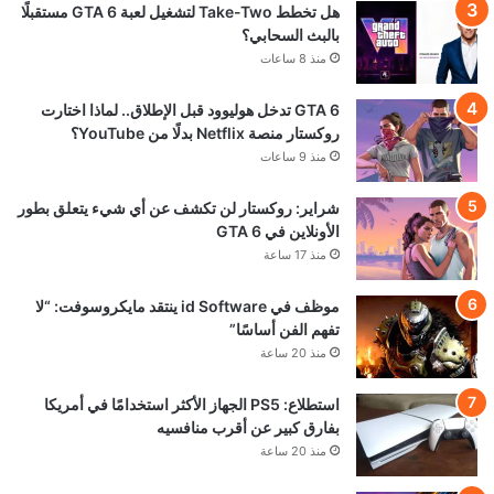
هل تخطط Take-Two لتشغيل لعبة GTA 6 مستقبلًا
بالبث السحابي؟
منذ 8 ساعات
GTA 6 تدخل هوليوود قبل الإطلاق.. لماذا اختارت
روكستار منصة Netflix بدلًا من YouTube؟
منذ 9 ساعات
شراير: روكستار لن تكشف عن أي شيء يتعلق بطور
الأونلاين في GTA 6
منذ 17 ساعة
موظف في id Software ينتقد مايكروسوفت: “لا
تفهم الفن أساسًا”
منذ 20 ساعة
استطلاع: PS5 الجهاز الأكثر استخدامًا في أمريكا
بفارق كبير عن أقرب منافسيه
منذ 20 ساعة