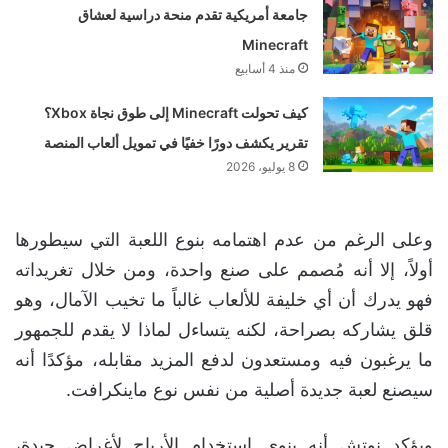
جامعة أمريكية تقدم منحة دراسية لعشاق
Minecraft
منذ 4 أسابيع
كيف تحولت Minecraft إلى طوق نجاة Xbox؟
تقرير يكشف دورًا خفيًا في تمويل ألعاب المنصة
8 يوليو، 2026
وعلى الرغم من عدم اهتمامه بنوع اللعبة التي سيطورها
أولاً، إلا أنه مُصمم على صنع واحدة، ومن خلال تغريداته
فهو يدرك أن أي خليفة للألعاب غالباً ما تخيب الآمال، وهو
قلق يشاركه بصراحة، لكنه يتساءل لماذا لا يقدم للجمهور
ما يرغبون فيه ومستعدون لدفع المزيد مقابله، مؤكدًا أنه
سيصنع لعبة جديدة أصلية من نفس نوع ماينكرافت.
ويؤكد نوتش أنه ينوي استخدام الأرباح لأغراض جيدة،