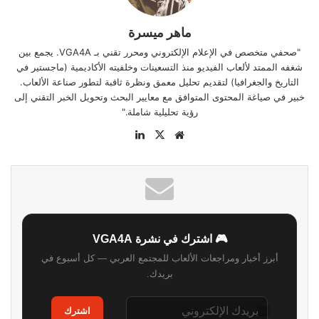
ماهر ميسرة
"صحفي متخصص في الإعلام الإلكتروني ومحرر تقني بـ VGA4A. يجمع بين
شغفه الممتد لألعاب الفيديو منذ التسعينات وخلفيته الأكاديمية (ماجستير في
التاريخ والجغرافيا) لتقديم تحليل معمق ونظرة ثاقبة لتطور صناعة الألعاب.
خبير في صياغة المحتوى المتوافق مع معايير البحث وتحويل الخبر التقني إلى
رؤية تحليلية شاملة."
موقع
‫X
لينكدإن
الويب
🎮 اشترك في نشرة VGA4A
أبرز أخبار ومراجعات الألعاب للمجتمع العربي — كل أسبوع في
بريدك.
اشترك