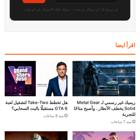
لن نرسل لك أي رسائل مزعجة — يمكنك إلغاء الاشتراك في أي وقت.
اقرأ ايضا
ريميك غير رسمي لـ Metal Gear
هل تخطط Take-Two لتشغيل لعبة
Solid يخطف الأنظار.. وأصبح متاحًا
GTA 6 مستقبلًا بالبث السحابي؟
للتجربة
منذ 8 ساعات
منذ 7 ساعات