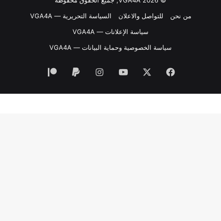
من نحن
للتواصل والاعلان
السياسة التحريرية — VGA4A
سياسة الإعلانات — VGA4A
سياسة الخصوصية وحماية البيانات — VGA4A
فيسبوك
‫X
‫YouTube
انستقرام
‫Patreon