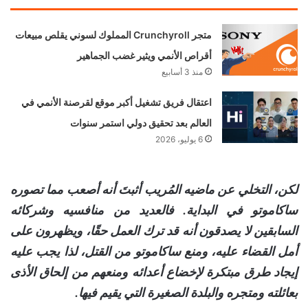
متجر Crunchyroll المملوك لسوني يقلص مبيعات
أقراص الأنمي ويثير غضب الجماهير
منذ 3 أسابيع
اعتقال فريق تشغيل أكبر موقع لقرصنة الأنمي في
العالم بعد تحقيق دولي استمر سنوات
6 يوليو، 2026
لكن، التخلي عن ماضيه المُريب أثبتَ أنه أصعب مما تصوره
ساكاموتو في البداية. فالعديد من منافسيه وشركائه
السابقين لا يصدقون أنه قد ترك العمل حقًا، ويظهرون على
أمل القضاء عليه، ومنع ساكاموتو من القتل، لذا يجب عليه
إيجاد طرق مبتكرة لإخضاع أعدائه ومنعهم من إلحاق الأذى
بعائلته ومتجره والبلدة الصغيرة التي يقيم فيها.