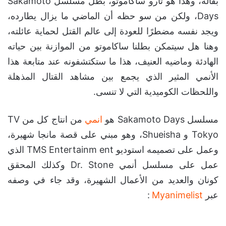
بقالة، وهذا هو تارو ساكاموتو، بطل مسلسل Sakamoto
Days، ولكن من سو حظه أن الماضي ما يزال يطارده،
ويجد نفسه مضطرًا للعودة إلى عالم القتل لحماية عائلته،
وهنا هل سيتمكن بطلنا ساكاموتو من الموازنة بين حياته
الهادئة وماضيه العنيف، هذا ما ستكتشفونه عند متابعة هذا
الأنمي المثير الذي يجمع بين مشاهد القتال المذهلة
واللحظات الكوميدية التي لا تنسى.
مسلسل Sakamoto Days هو
انمي
من انتاج كل من TV
Tokyo و Shueisha، وهو مبني على قصة مانجا شهيرة،
وعمل على تصميمه استوديو TMS Entertainm ent الذي
عمل على مسلسل أنمي Dr. Stone وكذلك المحقق
كونان والعديد من الأعمال الشهيرة، وقد جاء في وصفه
عبر
Myanimelist
: