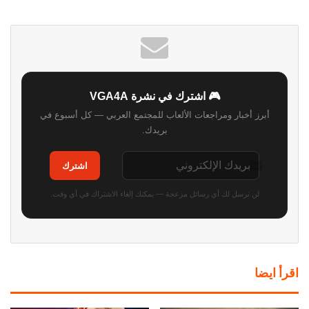
الويب
🎮 اشترك في نشرة VGA4A
أبرز أخبار ومراجعات الألعاب للمجتمع العربي — كل أسبوع في
بريدك.
اشترك
لن نرسل لك أي رسائل مزعجة — يمكنك إلغاء الاشتراك في أي وقت.
اقرأ ايضا