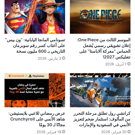
الموسم الثالث من One Piece:
تسونامي المانجا اليابانية: “ون بيس”
إعلان تشويقي رسمي يُشعل
على أعتاب كسر رقم سوبرمان
الحماس “معركة ألاباستا” على
التاريخي بـ 600 مليون نسخة
نتفليكس 2027!
3 مارس، 2026
7 أبريل، 2026
كرانشي رول تطلق مرحلة التحرر
عرض رمضاني للاعبي بلايستيشن:
من المألوف: استثمار ضخم لتعزيز
شاهد الأنمي على Crunchyroll
الأنمي في السعودية والإمارات
مجانًا لـ 30 يومًا
20 فبراير، 2026
18 فبراير، 2026