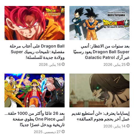
بعد سنوات من الانتظار: أنمي
Dragon Ball على أعتاب مرحلة
Dragon Ball Super يعود رسميًا
مفصلية: تلميحات ريميك Super
عبر آرك Galactic Patrol
وولادة جديدة للسلسلة!
25 يناير، 2026
16 يناير، 2026
إيساياما يعترف: «لن أستطيع تقديم
بعد 26 عامًا وأكثر من 1000 حلقة…
عمل آخر بحجم هجوم العمالقة»
أنمي One Piece يطوي صفحة
تاريخية ويدخل عصرًا جديدًا
14 يناير، 2026
27 ديسمبر، 2025