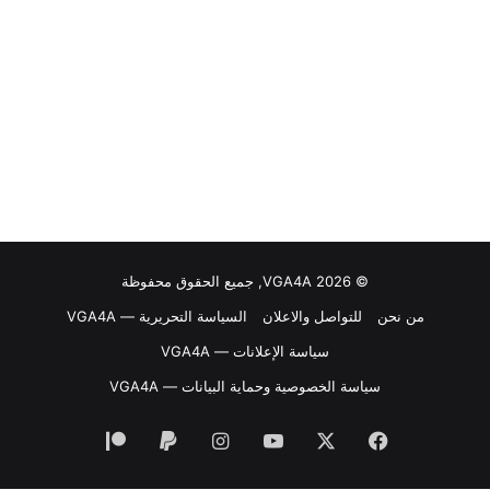
© VGA4A 2026, جميع الحقوق محفوظة
من نحن
للتواصل والاعلان
السياسة التحريرية — VGA4A
سياسة الإعلانات — VGA4A
سياسة الخصوصية وحماية البيانات — VGA4A
فيسبوك
‫X
‫YouTube
انستقرام
‫Patreon