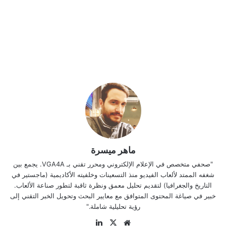
ماهر ميسرة
"صحفي متخصص في الإعلام الإلكتروني ومحرر تقني بـ VGA4A. يجمع بين
شغفه الممتد لألعاب الفيديو منذ التسعينات وخلفيته الأكاديمية (ماجستير في
التاريخ والجغرافيا) لتقديم تحليل معمق ونظرة ثاقبة لتطور صناعة الألعاب.
خبير في صياغة المحتوى المتوافق مع معايير البحث وتحويل الخبر التقني إلى
رؤية تحليلية شاملة."
موقع
‫X
لينكدإن