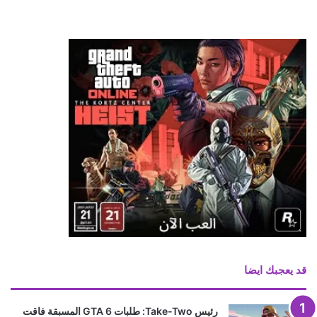
متجر بلايستيشن وأسعار الألعاب الرقمية!
منذ 10 ساعات
إشاعة: يوبيسوفت تستعد لإعادة Beyond Good
and Evil 2 باسم جديد في TGA 2026
منذ 11 ساعة
نينتندو تلقت إتصالات غاضبة من الأهالي بسبب عنصر
غريب في Animal Crossing
منذ 19 ساعة
إشاعة: الكشف عن مدة العرض المطول القادم للعبة
GTA 6
منذ 21 ساعة
كابكوم: إلغاء الأقراص لن يكون له تأثير كبير على
مبيعات الألعاب
منذ 22 ساعة
عرض جديد للعبة Onimusha: Way of the
Sword يؤكد موعد الإطلاق