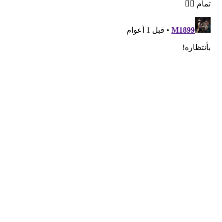
قد يعجبك ايضا
رئيس Take-Two: طلبات GTA 6 المسبقة فاقت
كل التوقعات.. لكننا لا نعلن الانتصار بعد
منذ 3 ساعات
بعد سنوات في البورصة.. Devolver Digital تخطط
للعودة إلى الملكية الخاصة
منذ 7 ساعات
محاكي PS5 يحقق قفزة جديدة.. 4 ألعاب تعمل الآن
بسلاسة تامة! ظاهريًا
منذ 8 ساعات
أفضل وقت لعشاق Ghost Recon.. العب مجاناً
الآن واغتنم خصومات تصل إلى 95%
منذ 9 ساعات
سوني تواجه دعاوى قضائية في 5 دول بسبب احتكار