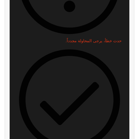
العرض الثالث للعبة GTA 6 يقترب..
تلميحات سرية في Assassin’s
هذا ما نتوقع رؤيته لأول مرة إذا
Creed Black Flag Resynced
صدقت تسريبات المطلعين
ستجعلك تعود مجددًا للعبها
منذ يوم واحد
منذ يومين
هل انتهى عصر كونسول بسعر 500
شائعة انسحاب اكسبوكس من
دولار حقاً؟ وأين هو أرخص مكان
Steam تتصاعد.. وصاحب التصريح
للعب GTA 6؟
يوضح الحقيقة
منذ 4 أيام
منذ 6 أيام