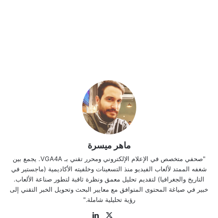
ماهر ميسرة
"صحفي متخصص في الإعلام الإلكتروني ومحرر تقني بـ VGA4A. يجمع بين
شغفه الممتد لألعاب الفيديو منذ التسعينات وخلفيته الأكاديمية (ماجستير في
التاريخ والجغرافيا) لتقديم تحليل معمق ونظرة ثاقبة لتطور صناعة الألعاب.
خبير في صياغة المحتوى المتوافق مع معايير البحث وتحويل الخبر التقني إلى
رؤية تحليلية شاملة."
موقع
‫X
لينكدإن