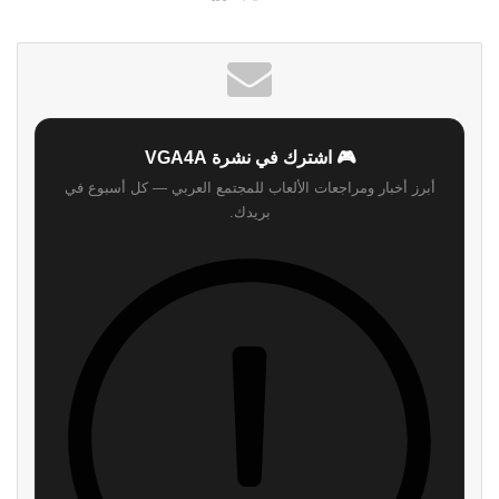
الويب
🎮 اشترك في نشرة VGA4A
أبرز أخبار ومراجعات الألعاب للمجتمع العربي — كل أسبوع في
بريدك.
اشترك
لن نرسل لك أي رسائل مزعجة — يمكنك إلغاء الاشتراك في أي وقت.
اقرأ ايضا