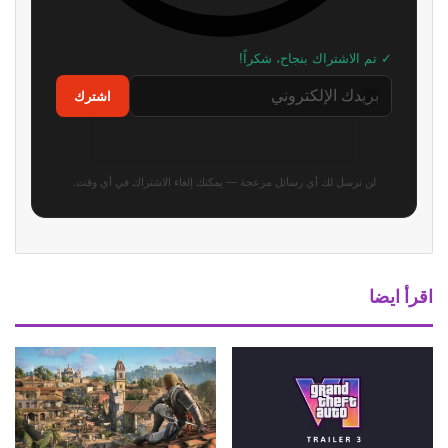
كم تستغرق Silent Hill:
هل يستطيع محاكي PS5 الجديد
Townfall؟ تفاصيل جديدة تكشف
تشغيل GTA 6 عند الاطلاق؟ إليك
مدة اللعب وعدد النهايات
الإجابة الحقيقة
منذ أسبوع واحد
منذ 3 أسابيع
بيان ضخم من Bethesda يكشف
تقرير: GTA 6 على أعتاب أكبر
مستقبل ألعابها وإعلان مشاريع
إطلاق بتاريخ الألعاب وقد تكسر كل
جديدة
أرقام صناعة الألعاب
منذ 3 أسابيع
منذ 3 أسابيع