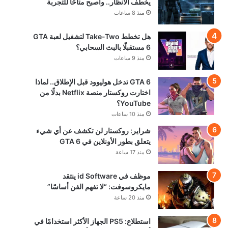
يخطف الأنظار.. وأصبح متاحًا للتجربة
منذ 8 ساعات
هل تخطط Take-Two لتشغيل لعبة GTA
6 مستقبلًا بالبث السحابي؟
منذ 9 ساعات
GTA 6 تدخل هوليوود قبل الإطلاق.. لماذا
اختارت روكستار منصة Netflix بدلًا من
YouTube؟
منذ 10 ساعات
شراير: روكستار لن تكشف عن أي شيء
يتعلق بطور الأونلاين في GTA 6
منذ 17 ساعة
موظف في id Software ينتقد
مايكروسوفت: “لا تفهم الفن أساسًا”
منذ 20 ساعة
استطلاع: PS5 الجهاز الأكثر استخدامًا في