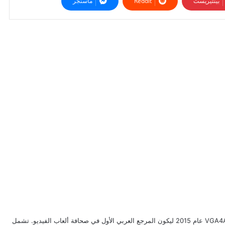
بينتيريست
ماسنجر
طبيب وناقد ألعاب بخبرة تتجاوز 20 عاماً، أسّس VGA4A عام 2015 ليكون المرجع العربي الأول في صحافة ألعاب الفيديو. تشمل