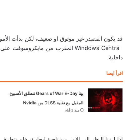
قد يكون المصدر غير موثوق او ضعيف، لكن بدأت الأمور
Windows Central المقرب من مايكرو
داخلية.
اقرأ ايضا
بيتا Gears of War E-Day تنطلق الأسبوع
المقبل مع تقنية DLSS من Nvidia
منذ 3 أيام
اذا اردنا النظر الى الامر من ناحية إيجابية، فلم تتطرق