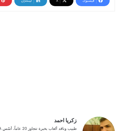
فيسبوك
‫X
لينكدإن
زكريا احمد