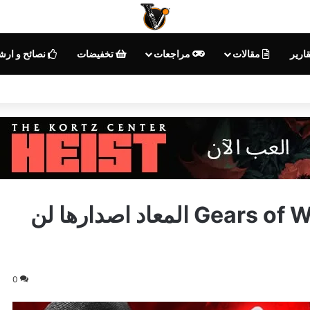
ارير
مقالات
مراجعات
تخفيضات
نصائح و ارش
اشاعة: نسخة PS5 من لعبة Gears of War المعاد اصدارها لن
0