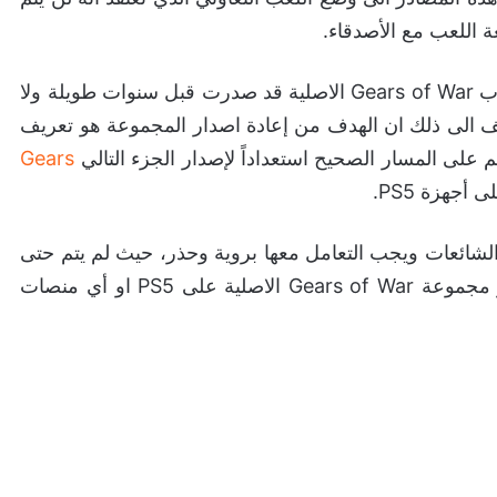
 اللعب مع الأصدقاء.
قد يكون الامر منطقي الى حد ما، حيث ان سلسلة العاب Gears of War الاصلية قد صدرت قبل سنوات طويلة ولا
ضف الى ذلك ان الهدف من إعادة اصدار المجموعة هو تعريف
على المسار الصحيح استعداداً لإصدار الجزء التالي
Gears
أجهزة PS5.
شائعات ويجب التعامل معها بروية وحذر، حيث لم يتم حتى
لحظة كتابة هذا الخبر الإعلان بالفعل عن إعادة اصدار مجموعة Gears of War الاصلية على PS5 او أي منصات