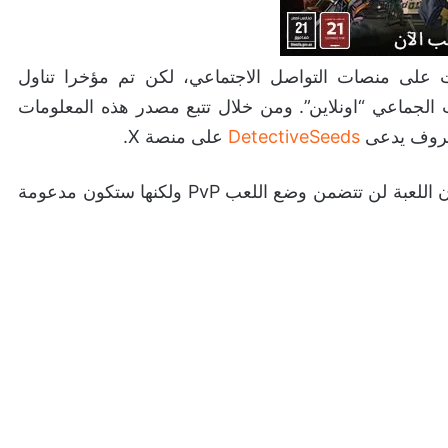
ات على منصات التواصل الاجتماعي، لكن تم مؤخرا تناول
 الجماعي “اونلاين”. ومن خلال تتبع مصدر هذه المعلومات
معروف يدعى
DetectiveSeeds
على منصة X.
هذا الشخص ذكر في منشوره الذي شهد تفاعل كبير بأن اللعبة لن تتضمن وضع اللعب PvP ولكنها ستكون مدعومة