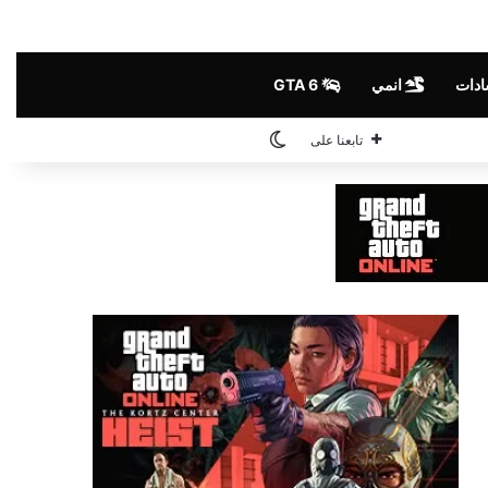
ادات
انمي
GTA 6
الوضع المظلم
تابعنا على