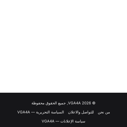
© VGA4A 2026, جميع الحقوق محفوظة
من نحن
للتواصل والاعلان
السياسة التحريرية — VGA4A
سياسة الإعلانات — VGA4A