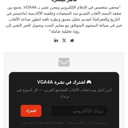
"صحفي متخصص في الإعلام الإلكتروني ومحرر تقني بـ VGA4A. يجمع بين
شغفه الممتد لألعاب الفيديو منذ التسعينات وخلفيته الأكاديمية (ماجستير في
التاريخ والجغرافيا) لتقديم تحليل معمق ونظرة ثاقبة لتطور صناعة الألعاب.
خبير في صياغة المحتوى المتوافق مع معايير البحث وتحويل الخبر التقني إلى
رؤية تحليلية شاملة."
موقع
‫X
لينكدإن
الويب
🎮 اشترك في نشرة VGA4A
أبرز أخبار ومراجعات الألعاب للمجتمع العربي — كل أسبوع في
بريدك.
اشترك
لن نرسل لك أي رسائل مزعجة — يمكنك إلغاء الاشتراك في أي وقت.