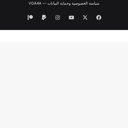
سياسة الخصوصية وحماية البيانات — VGA4A
فيسبوك
‫X
‫YouTube
انستقرام
‫Patreon