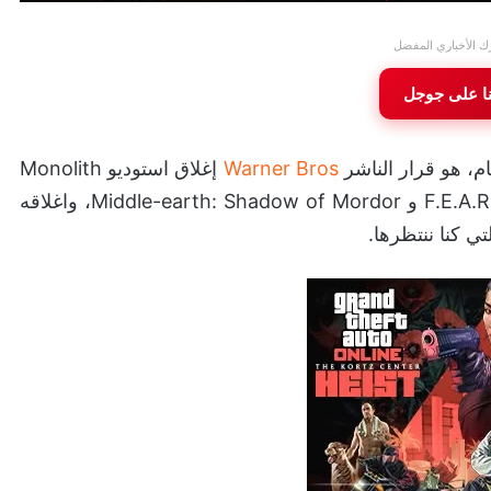
ك الأخباري المفضل
نا على جوجل
ام، هو قرار الناشر
Warner Bros
إغلاق استوديو Monolith
Productions العريق، الذي قدم لنا تحفًا مثل سلسلة F.E.A.R و Middle-earth: Shadow of Mordor، واغلاقه