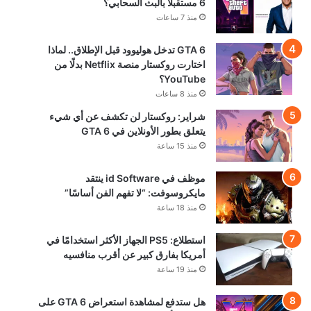
6 مستقبلًا بالبث السحابي؟
منذ 7 ساعات
GTA 6 تدخل هوليوود قبل الإطلاق.. لماذا
اختارت روكستار منصة Netflix بدلًا من
YouTube؟
منذ 8 ساعات
شراير: روكستار لن تكشف عن أي شيء
يتعلق بطور الأونلاين في GTA 6
منذ 15 ساعة
موظف في id Software ينتقد
مايكروسوفت: “لا تفهم الفن أساسًا”
منذ 18 ساعة
استطلاع: PS5 الجهاز الأكثر استخدامًا في
أمريكا بفارق كبير عن أقرب منافسيه
منذ 19 ساعة
هل ستدفع لمشاهدة استعراض GTA 6 على