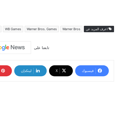
اعرف المزيد عن
Warner Bros
Warner Bros. Games
WB Games
تابعنا على
فيسبوك
‫X
لينكدإن