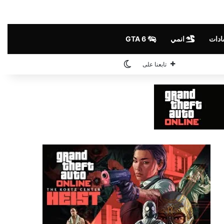
ادات
انمي
GTA 6
الوضع المظلم
تابعنا على