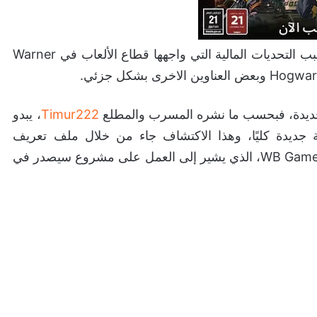
تأتي هذه الأخبار التي ترددت الشائعات حوله طويلًا، بسبب التحديات المالية التي واجهها قطاع الألعاب في Warner
ل جديدة، فبحسب ما نشره المسرب والمطلع
Timur222
، يبدو
للكشف عن لعبة جديدة كليًا، وهذا الاكتشاف جاء من خلال ملف تعريف
LinkedIn الخاص بـ Brandon Maraia من WB Games Boston، الذي يشير إلى العمل على مشروع سيصدر في