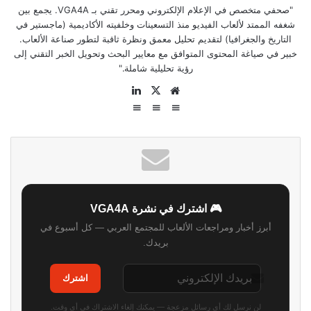
"صحفي متخصص في الإعلام الإلكتروني ومحرر تقني بـ VGA4A. يجمع بين
شغفه الممتد لألعاب الفيديو منذ التسعينات وخلفيته الأكاديمية (ماجستير في
التاريخ والجغرافيا) لتقديم تحليل معمق ونظرة ثاقبة لتطور صناعة الألعاب.
خبير في صياغة المحتوى المتوافق مع معايير البحث وتحويل الخبر التقني إلى
رؤية تحليلية شاملة."
موقع
‫X
لينكدإن
الويب
🎮 اشترك في نشرة VGA4A
أبرز أخبار ومراجعات الألعاب للمجتمع العربي — كل أسبوع في
بريدك.
اشترك
لن نرسل لك أي رسائل مزعجة — يمكنك إلغاء الاشتراك في أي وقت.