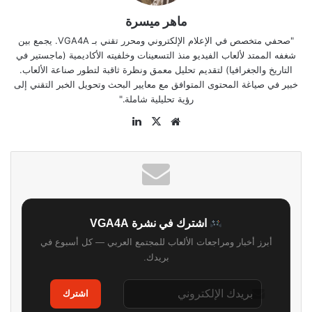
ماهر ميسرة
"صحفي متخصص في الإعلام الإلكتروني ومحرر تقني بـ VGA4A. يجمع بين
شغفه الممتد لألعاب الفيديو منذ التسعينات وخلفيته الأكاديمية (ماجستير في
التاريخ والجغرافيا) لتقديم تحليل معمق ونظرة ثاقبة لتطور صناعة الألعاب.
خبير في صياغة المحتوى المتوافق مع معايير البحث وتحويل الخبر التقني إلى
رؤية تحليلية شاملة."
موقع
‫X
لينكدإن
الويب
اشترك في نشرة VGA4A
أبرز أخبار ومراجعات الألعاب للمجتمع العربي — كل أسبوع في
بريدك.
اشترك