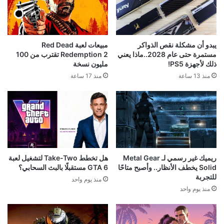
يبدو أن مشكلة نقص الذواكر
مبيعات لعبة Red Dead
مستمرة حتى عام 2028..ماذا يعني
Redemption 2 تقترب من 100
ذلك لأجهزة PS5!
مليون نسخة
منذ 13 ساعة
منذ 17 ساعة
ريميك غير رسمي لـ Metal Gear
هل تخطط Take-Two لتشغيل لعبة
Solid يخطف الأنظار.. وأصبح متاحًا
GTA 6 مستقبلًا بالبث السحابي؟
للتجربة
منذ يوم واحد
منذ يوم واحد