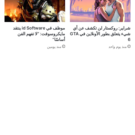
شراير: روكستار لن تكشف عن أي
موظف في id Software ينتقد
شيء يتعلق بطور الأونلاين في GTA
مايكروسوفت: “لا تفهم الفن
6
أساسًا”
منذ يوم واحد
منذ يومين