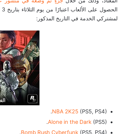
المعتاد، وذلك من خلال
جزءٍ تم وضعه في منشور على مدونة
لمشتركي الخدمة في التاريخ المذكور:
NBA 2K25
(PS5, PS4).
Alone in the Dark
(PS5).
Bomb Rush Cyberfunk
(PS5, PS4).