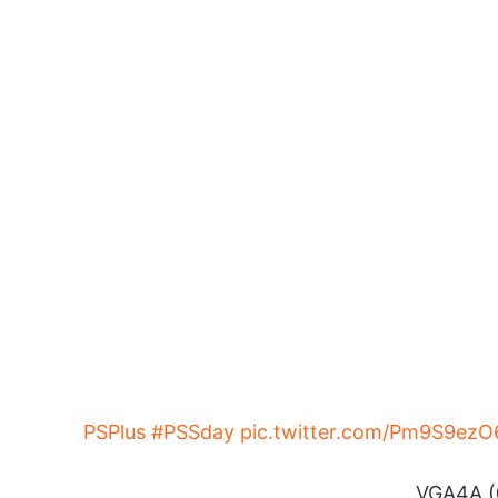
#PSSday
pic.twitter.com/Pm9S9ezO