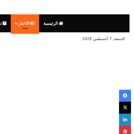
الرئيسية
الاخبار
تق
الجمعة, 7 أغسطس 2026
فيسبوك
‫X
لينكدإن
بينتيريست