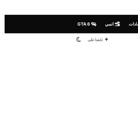
ادات
انمي
GTA 6
الوضع المظلم
تابعنا على