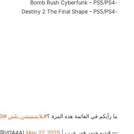
-Bomb Rush Cyberfunk – PS5/PS4
-Destiny 2 The Final Shape – PS5/PS4
ما رأيكم في القائمة هذه المرة ؟
#بلايستيشن_بلس
#PSPlus
6l
— ڤيديو جيمز فور عرب | VGA4A (@VGA4A)
May 27, 2025