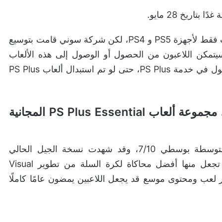
عادةً ما تتضمن تشكيلة PS Plus Essential ثلاث ألعاب فقط لأجهزة PS5 و PS4، لكن شركة سوني قامت بتوسيع
بعة، وبالطبع سيتمكن اللاعبون من الحصول أو الوصول إلى هذه الألعاب
ولعبها في أي وقت إن كان لديهم اشتراك ساري المفعول في خدمة PS Plus، حتى لو تم استبدال ألعاب PS Plus
إليكم تقييمات سريعة للألعاب المضمنة في مجموعة ألعاب PS Plus Essential المجانية
NBA 2K25 “نسخة PS5″، حصلت على تقييمات متوسطة بوسطي 7/10، وقد شهدت نسخة الجيل الحالي
تحسينات في نظام المراوغة وميزة ProPLAY التي تجعل منها أفضل محاكاة لكرة السلة من تطوير Visual
ة أطوار لعب ومحتوى موسع قد يجعل اللاعبين يمضون عامًا كاملًا