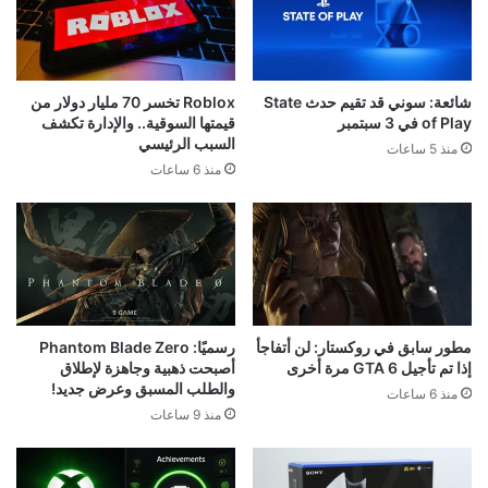
شائعة: سوني قد تقيم حدث State
Roblox تخسر 70 مليار دولار من
of Play في 3 سبتمبر
قيمتها السوقية.. والإدارة تكشف
السبب الرئيسي
منذ 5 ساعات
منذ 6 ساعات
مطور سابق في روكستار: لن أتفاجأ
رسميًا: Phantom Blade Zero
إذا تم تأجيل GTA 6 مرة أخرى
أصبحت ذهبية وجاهزة لإطلاق
والطلب المسبق وعرض جديد!
منذ 6 ساعات
منذ 9 ساعات