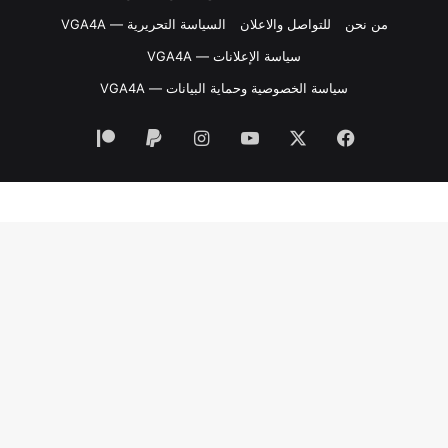
من نحن
للتواصل والاعلان
السياسة التحريرية — VGA4A
سياسة الإعلانات — VGA4A
سياسة الخصوصية وحماية البيانات — VGA4A
فيسبوك
‫X
‫YouTube
انستقرام
‫Patreon