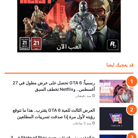
قد يعجبك ايضا
رسمياً: GTA 6 تحصل على عرض مطول في 27
أغسطس.. وNetflix تخطف السبق
منذ دقيقتان
العرض الثالث للعبة GTA 6 يقترب.. هذا ما نتوقع
رؤيته لأول مرة إذا صدقت تسريبات المطلعين
منذ 3 ساعات
شائعة: سوني قد تقيم حدث State of Play في 3