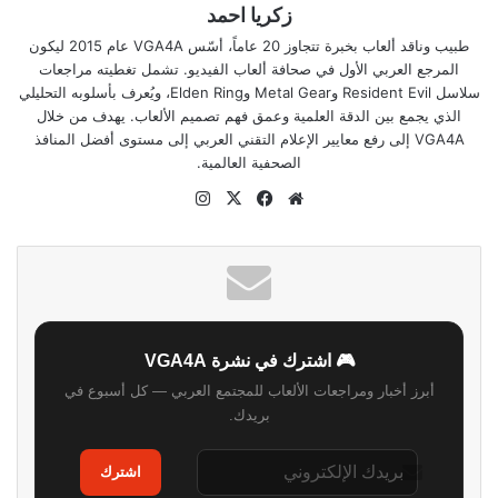
زكريا احمد
طبيب وناقد ألعاب بخبرة تتجاوز 20 عاماً، أسّس VGA4A عام 2015 ليكون
المرجع العربي الأول في صحافة ألعاب الفيديو. تشمل تغطيته مراجعات
سلاسل Resident Evil وMetal Gear وElden Ring، ويُعرف بأسلوبه التحليلي
الذي يجمع بين الدقة العلمية وعمق فهم تصميم الألعاب. يهدف من خلال
VGA4A إلى رفع معايير الإعلام التقني العربي إلى مستوى أفضل المنافذ
الصحفية العالمية.
موقع
‫X
فيسبوك
انستقرام
الويب
🎮 اشترك في نشرة VGA4A
أبرز أخبار ومراجعات الألعاب للمجتمع العربي — كل أسبوع في
بريدك.
اشترك