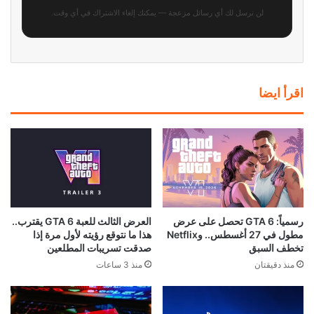
لن نرسل لك أي رسائل مزعجة — يمكنك إلغاء الاشتراك في أي وقت.
اقرأ ايضا
رسمياً: GTA 6 تحصل على عرض
العرض الثالث للعبة GTA 6 يقترب..
مطول في 27 أغسطس.. وNetflix
هذا ما نتوقع رؤيته لأول مرة إذا
تخطف السبق
صدقت تسريبات المطلعين
منذ دقيقتان
منذ 3 ساعات