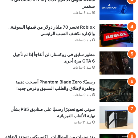
سبتمبر
منذ 5 ساعات
Roblox تخسر 70 مليار دولار من قيمتها السوقية..
والإدارة تكشف السبب الرئيسي
منذ 6 ساعات
مطور سابق في روكستار: لن أتفاجأ إذا تم تأجيل
GTA 6 مرة أخرى
منذ 6 ساعات
رسميًا: Phantom Blade Zero أصبحت ذهبية
وجاهزة لإطلاق والطلب المسبق وعرض جديد!
منذ 9 ساعات
سوني تضع تحذيرًا رسميًا على صناديق PS5 بشأن
نهاية الألعاب الفيزيائية
منذ 11 ساعة
بعد سنوات من المطالبات.. إكسبوكس تستعد لإضافة