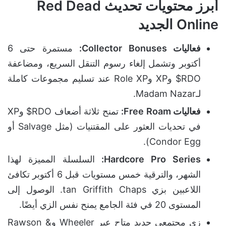
أبرز محتويات تحديث Red Dead
Online الجديد
فعاليات Collector Bonuses:
مستمرة حتى 6
أكتوبر وتشمل إلغاء رسوم التنقل السريع، ومضاعفة
RDO$ وXP وRole XP عند تسليم مجموعات كاملة
لـMadam Nazar.
فعاليات Free Roam:
تمنح ثلاثة أضعاف RDO$ وXP
في تحديات العثور على المقتنيات (مثل Salvage أو
Condor Egg).
Hardcore Pro Series:
السلسلة المميزة لهذا
الشهر، والترقية خمس مستويات قبل 6 أكتوبر تكافئ
اللاعبين بزي tan Griffith Chaps. الوصول إلى
المستوى 20 في فئة الجامع يمنح نفس الزي أيضًا.
زي مجتمعي جديد متاح عبر Wheeler وRawson &