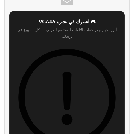
🎮 اشترك في نشرة VGA4A
أبرز أخبار ومراجعات الألعاب للمجتمع العربي — كل أسبوع في
بريدك.
اشترك
لن نرسل لك أي رسائل مزعجة — يمكنك إلغاء الاشتراك في أي وقت.
اقرأ ايضا