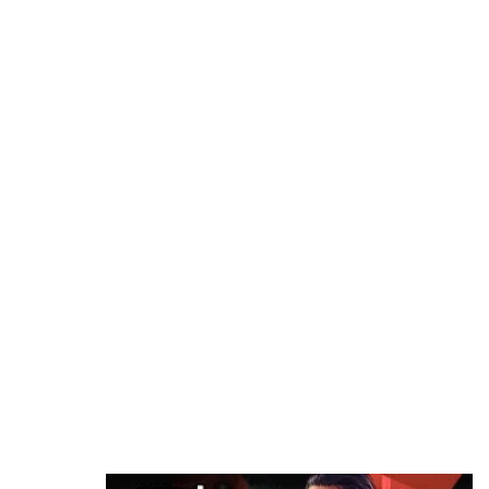
شائعة: سوني قد تقيم حدث State of Play في 3
سبتمبر
منذ 34 دقيقة
Roblox تخسر 70 مليار دولار من قيمتها السوقية..
والإدارة تكشف السبب الرئيسي
منذ ساعتين
مطور سابق في روكستار: لن أتفاجأ إذا تم تأجيل
GTA 6 مرة أخرى
منذ ساعتين
رسميًا: Phantom Blade Zero أصبحت ذهبية
وجاهزة لإطلاق والطلب المسبق وعرض جديد!
منذ 5 ساعات
سوني تضع تحذيرًا رسميًا على صناديق PS5 بشأن
نهاية الألعاب الفيزيائية
منذ 6 ساعات