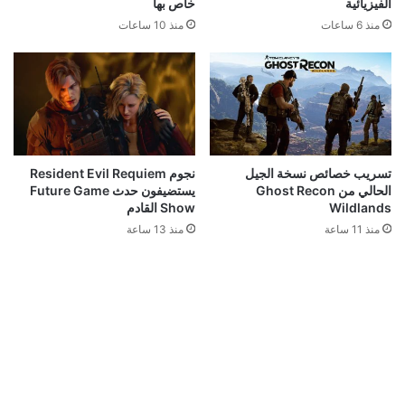
قد يعجبك ايضا