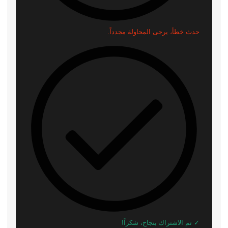
شائعة: سوني قد تقيم حدث State
Roblox تخسر 70 مليار دولار من
of Play في 3 سبتمبر
قيمتها السوقية.. والإدارة تكشف
السبب الرئيسي
منذ 34 دقيقة
منذ ساعتين
مطور سابق في روكستار: لن أتفاجأ
رسميًا: Phantom Blade Zero
إذا تم تأجيل GTA 6 مرة أخرى
أصبحت ذهبية وجاهزة لإطلاق
والطلب المسبق وعرض جديد!
منذ ساعتين
منذ 5 ساعات