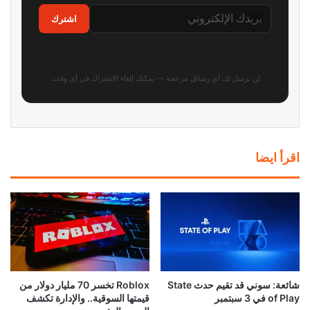
سوني تضع تحذيرًا رسميًا على
بعد سنوات من المطالبات..
صناديق PS5 بشأن نهاية الألعاب
إكسبوكس تستعد لإضافة “بلاتينيوم”
الفيزيائية
خاص بها
منذ 6 ساعات
منذ 10 ساعات
تسريب خصائص نسخة الجيل
نجوم Resident Evil Requiem
الحالي من Ghost Recon
يستضيفون حدث Future Game
Wildlands
Show القادم
منذ 11 ساعة
منذ 13 ساعة