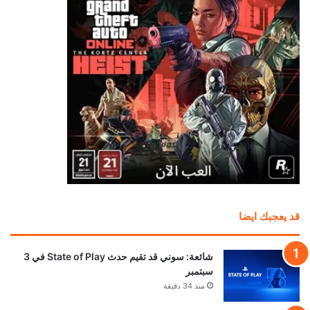
بعد سنوات من المطالبات.. إكسبوكس تستعد لإضافة
“بلاتينيوم” خاص بها
منذ 10 ساعات
تسريب خصائص نسخة الجيل الحالي من Ghost
Recon Wildlands
منذ 11 ساعة
نجوم Resident Evil Requiem يستضيفون حدث
Future Game Show القادم
منذ 13 ساعة
جهاز Project Helix سيدعم ألعاب أجيال إكسبوكس
جميعها
منذ 14 ساعة
إشاعة: لعبة Diablo 4 قادمة لجهاز Switch 2 قريبا
جدا
منذ 15 ساعة