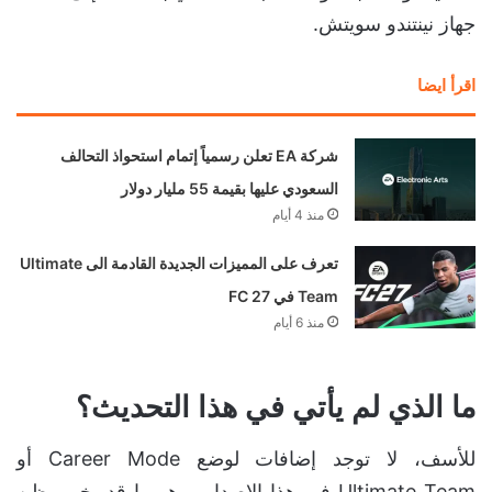
جهاز نينتندو سويتش.
اقرأ ايضا
شركة EA تعلن رسمياً إتمام استحواذ التحالف
السعودي عليها بقيمة 55 مليار دولار
منذ 4 أيام
تعرف على المميزات الجديدة القادمة الى Ultimate
Team في FC 27
منذ 6 أيام
ما الذي لم يأتي في هذا التحديث؟
للأسف، لا توجد إضافات لوضع Career Mode أو
Ultimate Team في هذا الإصدار، وهو ما قد يخيب ظن