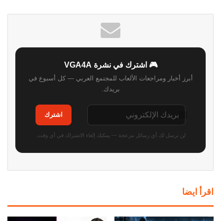
الويب
🎮 اشترك في نشرة VGA4A
أبرز أخبار ومراجعات الألعاب للمجتمع العربي — كل أسبوع في
بريدك.
اشترك
لن نرسل لك أي رسائل مزعجة — يمكنك إلغاء الاشتراك في أي وقت.
اقرأ ايضا