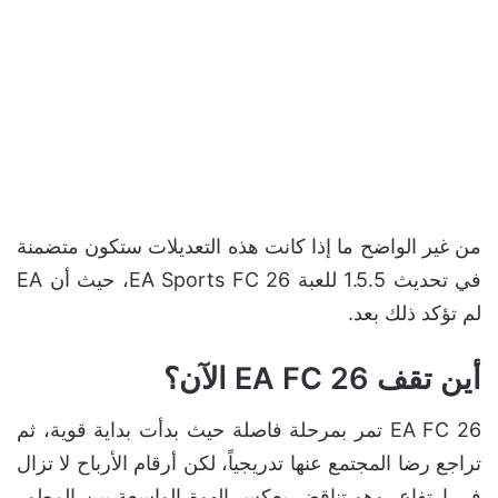
من غير الواضح ما إذا كانت هذه التعديلات ستكون متضمنة
في تحديث 1.5.5 للعبة EA Sports FC 26، حيث أن EA
لم تؤكد ذلك بعد.
أين تقف EA FC 26 الآن؟
EA FC 26 تمر بمرحلة فاصلة حيث بدأت بداية قوية، ثم
تراجع رضا المجتمع عنها تدريجياً، لكن أرقام الأرباح لا تزال
في ارتفاع، وهو تناقض يعكس الهوة الواسعة بين المطور