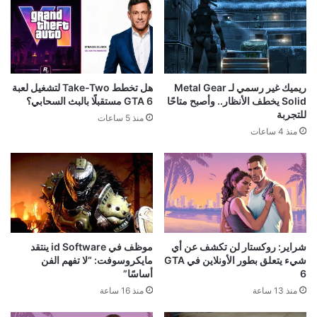
ريميك غير رسمي لـ Metal Gear
هل تخطط Take-Two لتشغيل لعبة
Solid يخطف الأنظار.. وأصبح متاحًا
GTA 6 مستقبلًا بالبث السحابي؟
للتجربة
منذ 5 ساعات
منذ 4 ساعات
شراير: روكستار لن تكشف عن أي
موظف في id Software ينتقد
شيء يتعلق بطور الأونلاين في GTA
مايكروسوفت: “لا تفهم الفن
6
أساسًا”
منذ 13 ساعة
منذ 16 ساعة