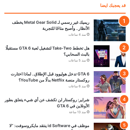
قد يعجبك ايضا
ريميك غير رسمي لـ Metal Gear Solid يخطف
الأنظار.. وأصبح متاحًا للتجربة
منذ 4 ساعات
هل تخطط Take-Two لتشغيل لعبة GTA 6 مستقبلًا
بالبث السحابي؟
منذ 5 ساعات
GTA 6 تدخل هوليوود قبل الإطلاق.. لماذا اختارت
روكستار منصة Netflix بدلًا من YouTube؟
منذ 6 ساعات
شراير: روكستار لن تكشف عن أي شيء يتعلق بطور
الأونلاين في GTA 6
منذ 13 ساعة
موظف في id Software ينتقد مايكروسوفت: “لا