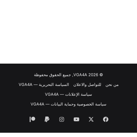
© VGA4A 2026, جميع الحقوق محفوظة
من نحن
للتواصل والاعلان
السياسة التحريرية — VGA4A
سياسة الإعلانات — VGA4A
سياسة الخصوصية وحماية البيانات — VGA4A
فيسبوك
‫X
‫YouTube
انستقرام
‫Patreon