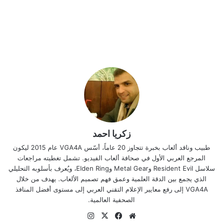
زكريا احمد
طبيب وناقد ألعاب بخبرة تتجاوز 20 عاماً، أسّس VGA4A عام 2015 ليكون
المرجع العربي الأول في صحافة ألعاب الفيديو. تشمل تغطيته مراجعات
سلاسل Resident Evil وMetal Gear وElden Ring، ويُعرف بأسلوبه التحليلي
الذي يجمع بين الدقة العلمية وعمق فهم تصميم الألعاب. يهدف من خلال
VGA4A إلى رفع معايير الإعلام التقني العربي إلى مستوى أفضل المنافذ
الصحفية العالمية.
موقع
‫X
فيسبوك
انستقرام