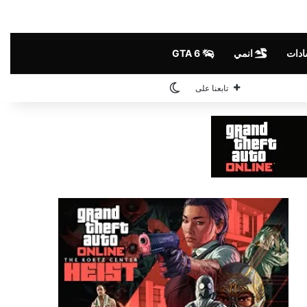
ادات
انمي
GTA 6
الوضع المظلم
تابعنا على