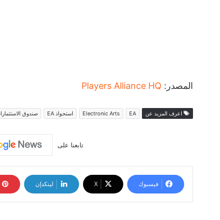
المصدر:
Players Alliance HQ
اعرف المزيد عن
EA
Electronic Arts
استحواذ EA
صندوق الاستثمار
تابعنا على
فيسبوك
‫X
لينكدإن