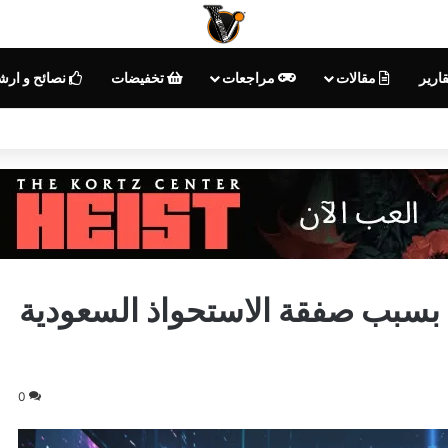
ارير
مقالات
مراجعات
تخفيضات
نصائح و ارش
0