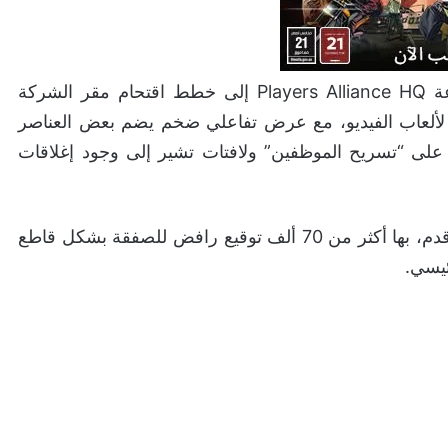
الاحتجاج لن يتم بصورة تقليدية، حيث أشارت مجموعة Players Alliance HQ إلى خطط اقتحام مقر الشركة
لألعاب الفيديو، مع عرض تفاعلي ضخم يضم بعض العناصر
على “تسريح الموظفين” ولافتات تشير إلى وجود إغلاقات
يخطط المحتجون للكشف عن ورقة طويلة بطول 50 قدم، بها أكثر من 70 ألف توقيع رافض للصفقة بشكل قاطع