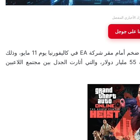
ك الأخباري المفضل
نا على جوجل
تستعد مجموعة Players Alliance HQ لتنظيم احتجاج ضخم أمام مقر شركة EA في كاليفورنيا يوم 11 مايو، وذلك
يعتبر اعتراضًا على صفقة الاستحواذ السعودية البالغة 55 مليار دولار، والتي أثارت الجدل بين مجتمع اللاعبين