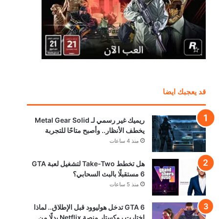
قد يعجبك ايضا
ريميك غير رسمي لـ Metal Gear Solid
يخطف الأنظار.. وأصبح متاحًا للتجربة
منذ 4 ساعات
هل تخطط Take-Two لتشغيل لعبة GTA
6 مستقبلًا بالبث السحابي؟
منذ 5 ساعات
GTA 6 تدخل هوليوود قبل الإطلاق.. لماذا
اختارت روكستار منصة Netflix بدلًا من