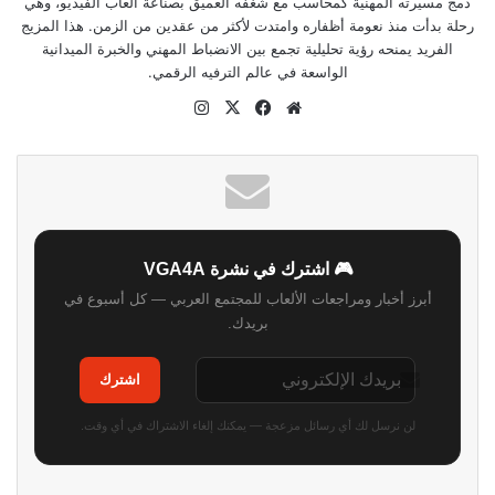
دمج مسيرته المهنية كمحاسب مع شغفه العميق بصناعة ألعاب الفيديو، وهي
رحلة بدأت منذ نعومة أظفاره وامتدت لأكثر من عقدين من الزمن. هذا المزيج
الفريد يمنحه رؤية تحليلية تجمع بين الانضباط المهني والخبرة الميدانية
الواسعة في عالم الترفيه الرقمي.
موقع
‫X
فيسبوك
انستقرام
الويب
🎮 اشترك في نشرة VGA4A
أبرز أخبار ومراجعات الألعاب للمجتمع العربي — كل أسبوع في
بريدك.
اشترك
لن نرسل لك أي رسائل مزعجة — يمكنك إلغاء الاشتراك في أي وقت.