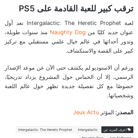
ترقب كبير للعبة القادمة على PS5
لعبة Intergalactic: The Heretic Prophet تعد أول
عنوان جديد كليًا من
Naughty Dog
منذ سنوات طويلة،
وتدور أحداثها في عالم خيال علمي مستقبلي مع تركيز
كبير على القصة والاستكشاف.
ورغم أن الاستوديو لم يكشف حتى الآن عن موعد الإصدار
الرسمي، إلا أن الحماس حول المشروع يزداد تدريجيًا،
خصوصًا مع كل تفصيلة جديدة تظهر حول عالم اللعبة
وشخصياتها.
المصدر:
المؤثر
Jeux Actu
اعرف المزيد عن
Intergalactic
Intergalactic: The Heretic Prophet
Naughty Dog
Jam Software