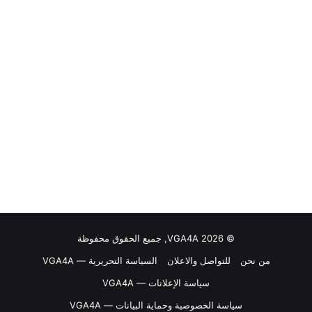
© VGA4A 2026, جميع الحقوق محفوظة
من نحن
للتواصل والاعلان
السياسة التحريرية — VGA4A
سياسة الإعلانات — VGA4A
سياسة الخصوصية وحماية البيانات — VGA4A