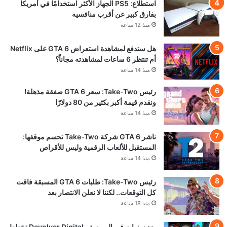
استطلاع: PS5 الجهاز الأكثر استخدامًا في أمريكا
بفارق كبير عن أقرب منافسيه
منذ 12 ساعة
هل ستدفع لمشاهدة استعراض GTA 6 على Netflix
أم تنتظر 6 ساعات لمشاهدته مجاناً؟
منذ 14 ساعة
رئيس Take-Two: سعر GTA 6 صفقة مذهلة!
ونقدم قيمة أكبر بكثير من 80 دولارًا
منذ 14 ساعة
ناشر GTA 6 شركة Take-Two تحسم موقفها:
المستقبل للألعاب الرقمية وليس للأقراص
منذ 14 ساعة
رئيس Take-Two: طلبات GTA 6 المسبقة فاقت
كل التوقعات.. لكننا لا نعلن الانتصار بعد
منذ 18 ساعة
بعد سنوات في البورصة.. Devolver Digital تخطط