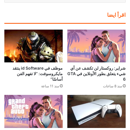
اقرأ ايضا
شراير: روكستار لن تكشف عن أي
موظف في id Software ينتقد
شيء يتعلق بطور الأونلاين في GTA
مايكروسوفت: “لا تفهم الفن
6
أساسًا”
منذ 8 ساعات
منذ 11 ساعة