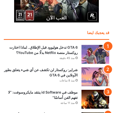
قد يعجبك ايضا
GTA 6 تدخل هوليوود قبل الإطلاق.. لماذا اختارت
روكستار منصة Netflix بدلًا من YouTube؟
منذ 45 دقيقة
شراير: روكستار لن تكشف عن أي شيء يتعلق بطور
الأونلاين في GTA 6
منذ 8 ساعات
موظف في id Software ينتقد مايكروسوفت: “لا
تفهم الفن أساسًا”
منذ 11 ساعة