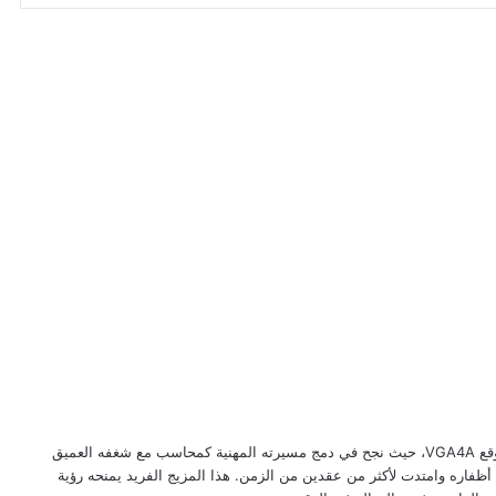
يُعد عبد الرحمن الرملي أحد الأقلام البارزة في موقع VGA4A، حيث نجح في دمج مسيرته المهنية كمحاسب مع شغفه العميق
 أظفاره وامتدت لأكثر من عقدين من الزمن. هذا المزيج الفريد يمنحه رؤية