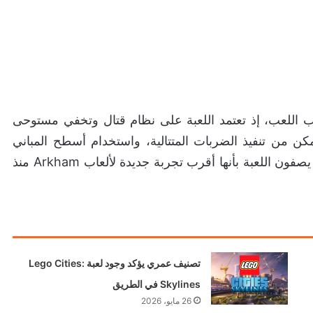
 واضح جدًا على أسلوب اللعب، إذ تعتمد اللعبة على نظام قتال وتخفي مستوحى
ن من تنفيذ الضربات المتتالية، واستخدام أسطح المباني
ونقاط التعلق للتسلل بين الأعداء، وهو ما جعل كثيرين يصفون اللعبة بأنها أقرب تجربة جديدة لألعاب Arkham منذ
تصنيف عمري يؤكد وجود لعبة Lego Cities:
Skylines في الطريق
26 مايو، 2026