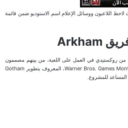
لاحظ اللاعبون ووسائل الإعلام اسم الاستوديو ضمن قائمة
مات المنشورة، شارك قرابة 24 مطورًا من روكستيدي في العمل على اللعبة، من بينهم مصممون
ومبرمجون وفنانون ومنتجون كبار. كما ظهر اسم Warner Bros. Games Montreal، المعروف بتطوير Gotham