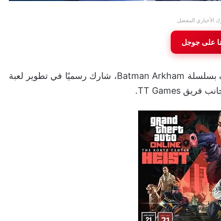
ك الأخباري المفضل
نا على جوجل
كشف تقرير جديد أن استوديو Rocksteady، المعروف بسلسلة Batman Arkham، شارك رسميًا في تطوير لعبة