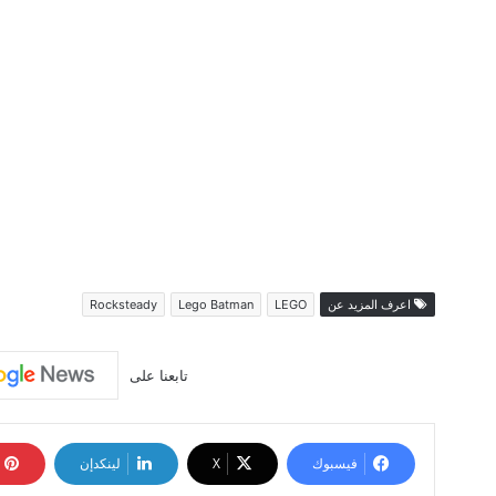
اعرف المزيد عن
LEGO
Lego Batman
Rocksteady
تابعنا على
فيسبوك
‫X
لينكدإن