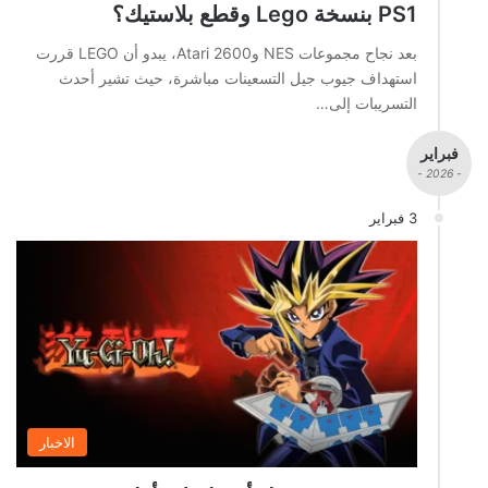
PS1 بنسخة Lego وقطع بلاستيك؟
بعد نجاح مجموعات NES وAtari 2600، يبدو أن LEGO قررت
استهداف جيوب جيل التسعينات مباشرة، حيث تشير أحدث
التسريبات إلى…
فبراير
- 2026 -
3 فبراير
الاخبار